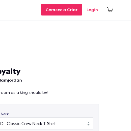
Comece a Criar
Login
yalty
damjordan
e room as a king should be!
veis: