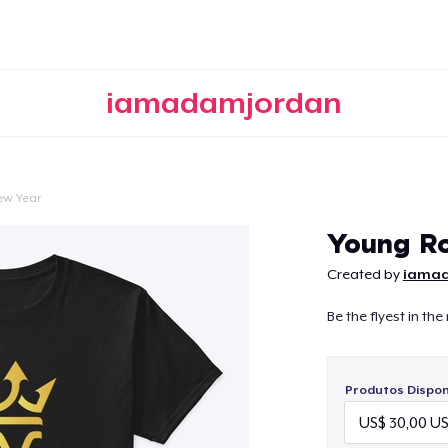
iamadamjordan
ew Year
Continuar
Young Ro
Created by
iama
Be the flyest in th
Produtos Disponí