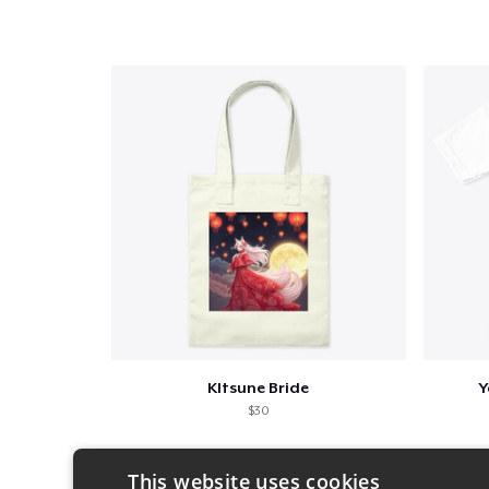
KItsune Bride
Y
$30
This website uses cookies