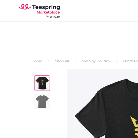
Home
Shop All
Shop by Holiday
Lunar N