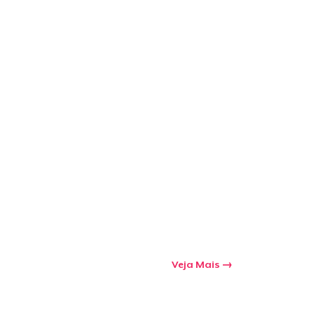
a o carrinho
Qtd
mprando
Veja Mais