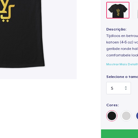
Descrição:
Tijdloos en betro
katoen (4-6 oz) v
geribde ronde hal
comfortabele loo
Mostrar Mais Detal
Selecione o tam
Cores: