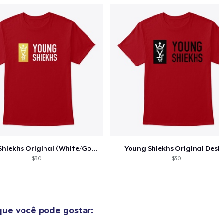
US$ 25,00
Young Shiekhs Original (White/Gold)
Young Shiekhs Original Des
$30
$30
ue você pode gostar: