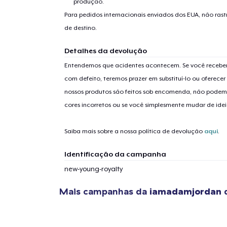
produção.
Para pedidos internacionais enviados dos EUA, não ras
de destino.
Detalhes da devolução
Entendemos que acidentes acontecem. Se você receber
1
artig
com defeito, teremos prazer em substituí-lo ou oferec
nossos produtos são feitos sob encomenda, não podem
cores incorretos ou se você simplesmente mudar de idei
Saiba mais sobre a nossa política de devolução
aqui
.
Se
Identificação da campanha
new-young-royalty
Mais campanhas da
iamadamjordan
q