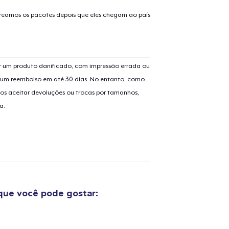
treamos os pacotes depois que eles chegam ao país
 um produto danificado, com impressão errada ou
o adicionado ao
Carrinho
er um reembolso em até 30 dias. No entanto, como
Ir par
os aceitar devoluções ou trocas por tamanhos,
a.
guir para a Finalização da
Continuar Co
Compra
Classic Crew Neck T-Shirt
ue você pode gostar:
US$ 30,00
Classic Tank Top