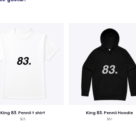
US$ 54,99
King 83. Pennii t shirt
King 83. Pennii Hoodie
$23
$67