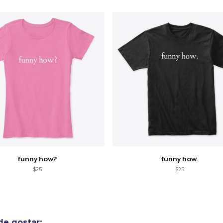
o adicionado ao
Carrinho
Ir par
guir para a Finalização da
Continuar Co
Compra
Comfort Tee
US$ 18,99
funny how?
funny how.
$25
$25
Mug
US$ 12,99
e gostar:
Tru Transfer Printed Unisex Premium Hoodie