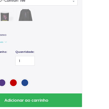
isexo
hes
anho:
Quantidade:
Adicionar ao carrinho