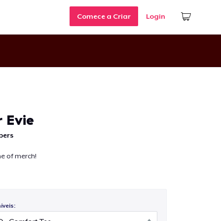
Comece a Criar
Login
 Evie
pers
ine of merch!
veis: