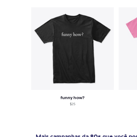
1
artig
Se
funny how?
$25
Mais campanhas da
80s
que você pod