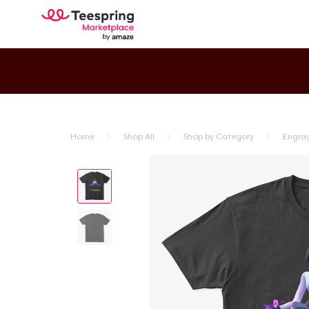
Home
Shop All
Shop by Category
Engra