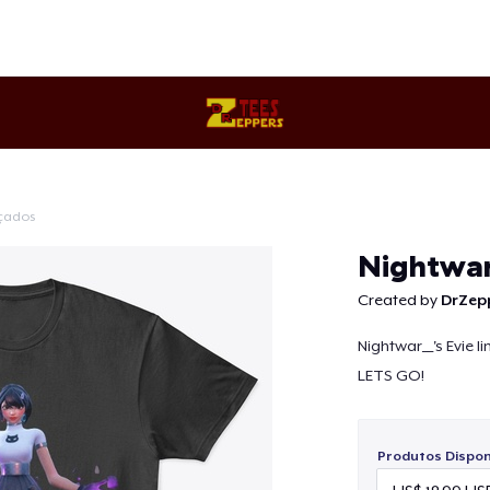
çados
Continuar
Nightwar
Created by
DrZep
Nightwar__'s Evie l
LETS GO!
Produtos Disponí