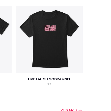
a o carrinho
Qtd
mprando
LIVE LAUGH GODDAMNIT
$17
Veja Mais