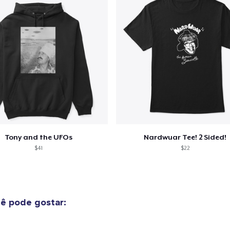
Tony and the UFOs
Nardwuar Tee! 2 Sided!
$41
$22
ê pode gostar: