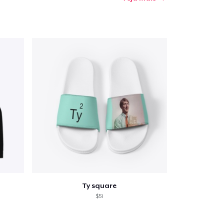
Ty square
$51