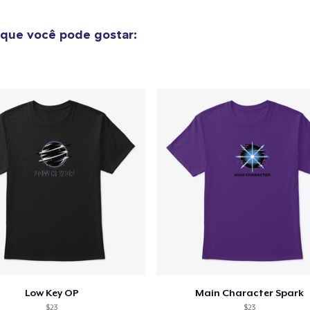
que você pode gostar:
Low Key OP
Main Character Spark
$23
$23