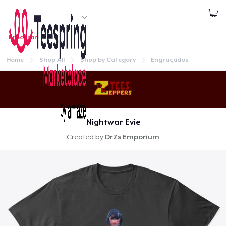
Comece a Criar
Procurar
1
artigo adicionado ao
Carrinho
Login
Ir para o carrinho
Home
Shop All
Shop by Category
Engraçados
Qtd
Continuar
Seguir para a Finalização da Compra
Nightwar Evie
Continuar Comprando
Home
Created by
DrZs Emporium
Comfort Tee
Login
US$ 18,99
Rastreie o seu pedido
Mug
US$ 12,99
Crie e venda
Tru Transfer Printed Unisex Premium Hoodie