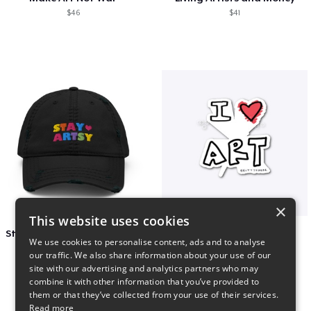
$46
$41
×
This website uses cookies
Stay Artsy Embroidered Hat
art love
We use cookies to personalise content, ads and to analyse
$27
$7
our traffic. We also share information about your use of our
site with our advertising and analytics partners who may
combine it with other information that you’ve provided to
them or that they’ve collected from your use of their services.
Read more