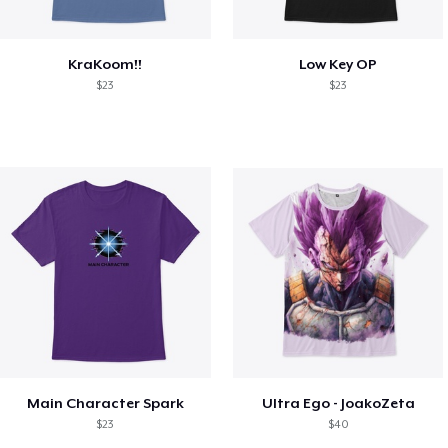
KraKoom!!
Low Key OP
$23
$23
Main Character Spark
Ultra Ego - JoakoZeta
$23
$40