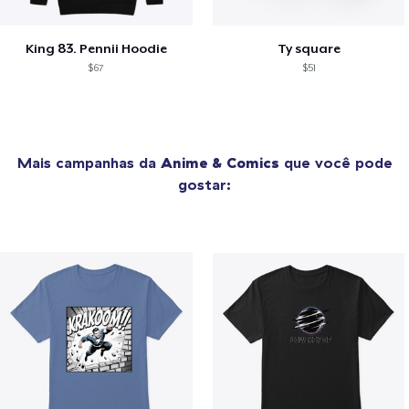
King 83. Pennii Hoodie
Ty square
$67
$51
Mais campanhas da
Anime & Comics
que você pode
gostar: