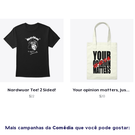
Nardwuar Tee! 2 Sided!
Your opinion matters, Just not to me!
$22
$20
Mais campanhas da
Comédia
que você pode gostar: