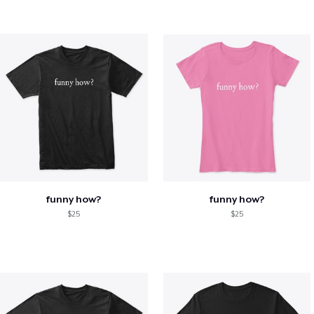
funny how?
funny how?
$25
$25