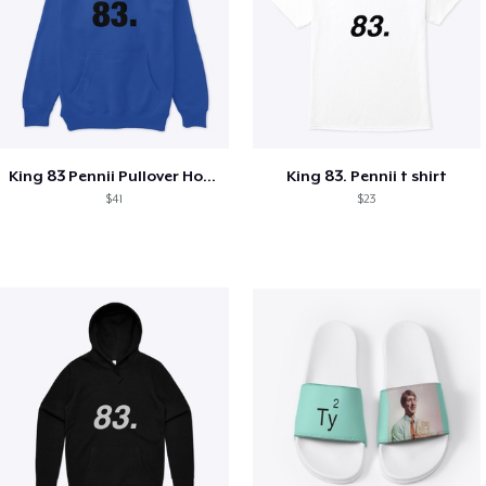
King 83 Pennii Pullover Hoodie
King 83. Pennii t shirt
$41
$23