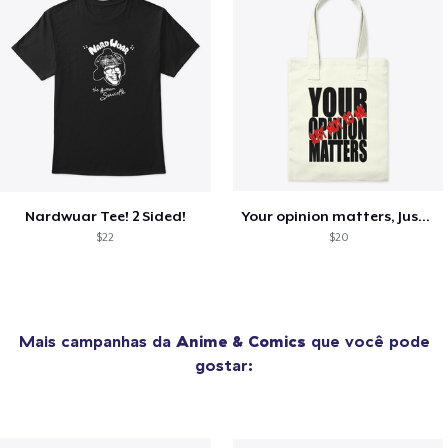
Nardwuar Tee! 2 Sided!
Your opinion matters, Just not to me!
$22
$20
Mais campanhas da
Anime & Comics
que você pode
gostar: