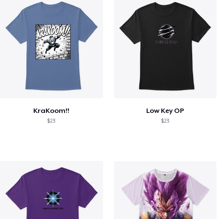
KraKoom!!
Low Key OP
$23
$23