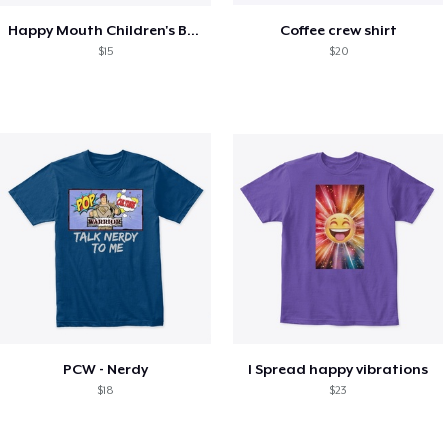
Happy Mouth Children's Book
Coffee crew shirt
$15
$20
PCW - Nerdy
I Spread happy vibrations
$18
$23