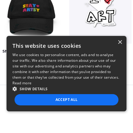
×
This website uses cookies
Stay Artsy Embroidered Hat
art love
We use cookies to personalise content, ads and to analyse
$27
$7
our traffic. We also share information about your use of our
site with our advertising and analytics partners who may
combine it with other information that you’ve provided to
them or that they’ve collected from your use of their services.
Read more
SHOW DETAILS
Report this product
ACCEPT ALL
STRICTLY NECESSARY
PERFORMANCE
TARGETING
FUNCTIONALITY