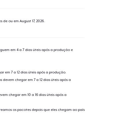
o adicionado ao
Carrinho
Ir par
tes de ou em
August 17, 2026
.
guir para a Finalização da
Continuar Co
guem em 4 a 7 dias úteis após a produção e
Compra
r em 7 a 12 dias úteis após a produção.
s devem chegar em 7 a 12 dias úteis após a
evem chegar em 10 a 16 dias úteis após a
treamos os pacotes depois que eles chegam ao país