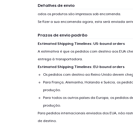
Detalhes de envio
1
artig
odos os produtos são impressos sob encomenda.
Se fizer a sua encomenda agora, esta será enviada an
Prazos de envio padrão
Estimated Shipping Timelines: US-bound orders
Se
A estimativa é que os pedidos com destino aos EUA che
entrega à transportadora.
Estimated Shipping Timelines: EU-bound orders
Os pedidos com destino ao Reino Unido devem chega
Para França, Alemanha, Holanda e Suécia, os pedido
produção.
Para todos os outros países da Europa, os pedidos d
produção.
Para pedidos internacionais enviados dos EUA, não ras
de destino.