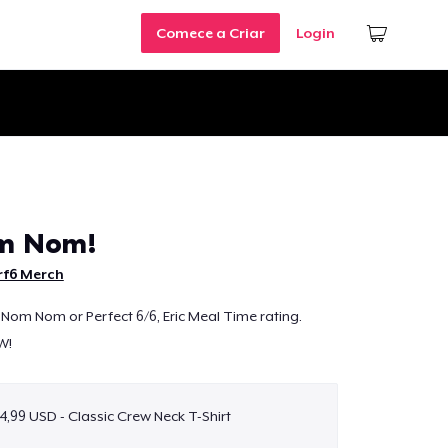
Comece a Criar
Login
m Nom!
rf6 Merch
om Nom or Perfect 6/6, Eric Meal Time rating.
W!
4,99 USD - Classic Crew Neck T-Shirt