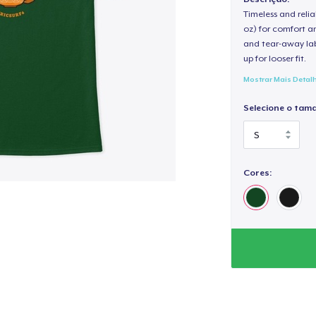
Timeless and reli
oz) for comfort an
and tear-away label
up for looser fit.
Mostrar Mais Detal
Selecione o tam
Cores: