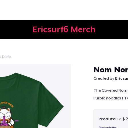
Ericsurf6 Merch
 Drinks
Continuar
Nom No
Created by
Ericsu
The Coveted Nom N
Purple noodles FT
Produto:
US$ 2
Descrição: