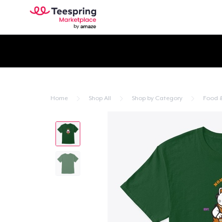
Home
Shop All
Shop by Category
Food &