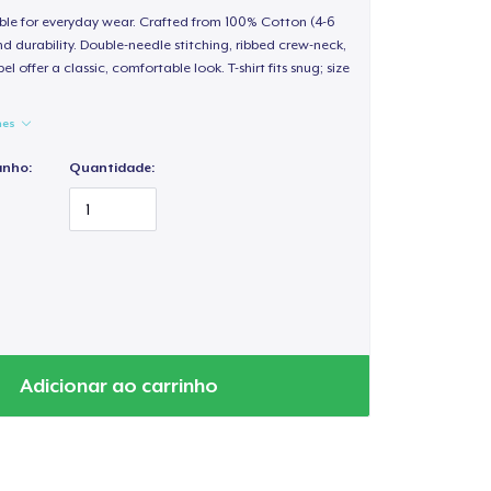
able for everyday wear. Crafted from 100% Cotton (4-6
d durability. Double-needle stitching, ribbed crew-neck,
 offer a classic, comfortable look. T-shirt fits snug; size
hes
anho:
Quantidade:
Adicionar ao carrinho