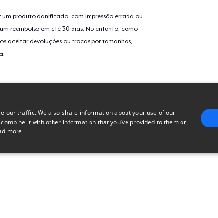
 um produto danificado, com impressão errada ou
er um reembolso em até 30 dias. No entanto, como
os aceitar devoluções ou trocas por tamanhos,
a.
e our traffic. We also share information about your use of our
 combine it with other information that you’ve provided to them or
ad more
E
TARGETING
FUNCTIONALITY
UNCLASSIFIED
trictly necessary
Performance
Targeting
Functionality
Unclassified
uch as user login and account management. The website cannot be used properly without 