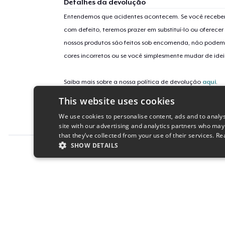
Detalhes da devolução
Entendemos que acidentes acontecem. Se você receber
com defeito, teremos prazer em substituí-lo ou oferec
nossos produtos são feitos sob encomenda, não podem
cores incorretos ou se você simplesmente mudar de idei
Saiba mais sobre a nossa política de devolução
aqui
.
This website uses cookies
Identificação da campanha
We use cookies to personalise content, ads and to analys
nom-nom-nom-december-2020
site with our advertising and analytics partners who may
that they’ve collected from your use of their services.
Re
SHOW DETAILS
Report this product
STRICTLY NECESSARY
PERFORMANC
S
Strictly necessary cookies allow core website functionality s