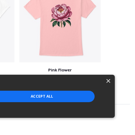
Pink Flower
$23
×
ACCEPT ALL