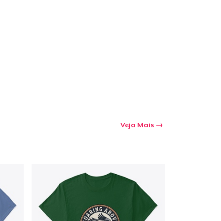
a o carrinho
Qtd
mprando
Veja Mais