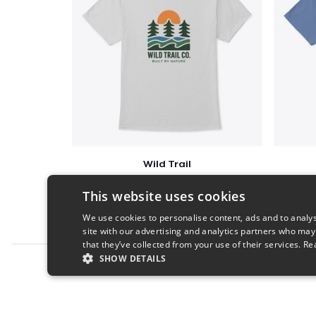
Wild Trail
$23
This website uses cookies
We use cookies to personalise content, ads and to analys
site with our advertising and analytics partners who may
that they’ve collected from your use of their services.
Re
SHOW DETAILS
Report this product
STRICTLY NECESSARY
PERFORMANC