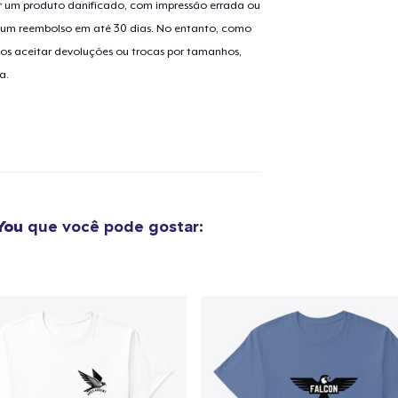
 um produto danificado, com impressão errada ou
er um reembolso em até 30 dias. No entanto, como
os aceitar devoluções ou trocas por tamanhos,
o adicionado ao
Carrinho
Ir par
a.
guir para a Finalização da
Continuar Co
Compra
You
que você pode gostar: