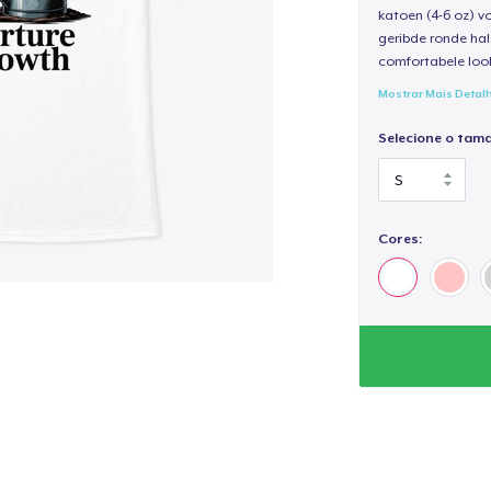
katoen (4-6 oz) v
geribde ronde hal
comfortabele loo
Mostrar Mais Detal
Selecione o tam
Cores: