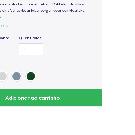
oor comfort en duurzaamheid. Dubbelnaaldstiksel,
s en afscheurbaar label zorgen voor een klassieke,
k.
hes
anho:
Quantidade:
Adicionar ao carrinho