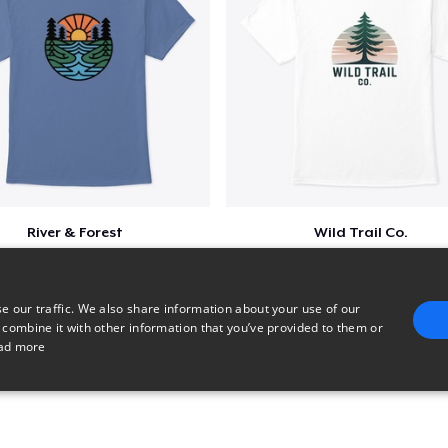
River & Forest
Wild Trail Co.
$23
$23
e our traffic. We also share information about your use of our
 combine it with other information that you’ve provided to them or
ad more
E
TARGETING
FUNCTIONALITY
UNCLASSIFIED