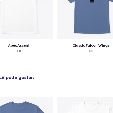
Apex Ascent
Classic Falcon Wings
$41
$41
ê pode gostar: