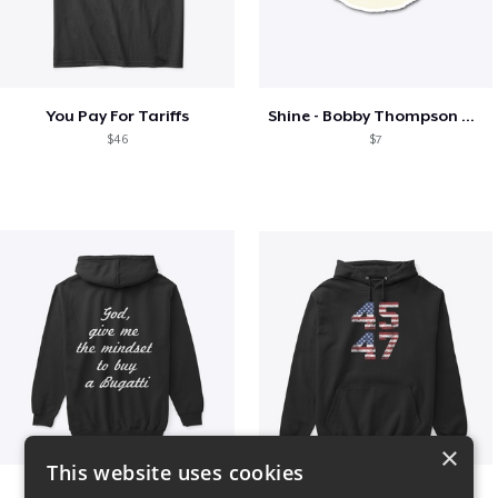
You Pay For Tariffs
Shine - Bobby Thompson Band Merch
$46
$7
×
This website uses cookies
B
Vintage 45-47 Design