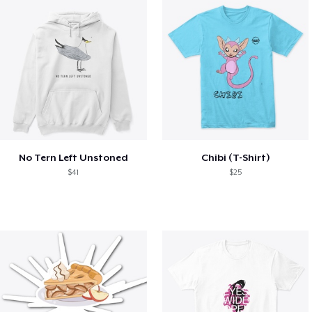
No Tern Left Unstoned
Chibi (T-Shirt)
$41
$25