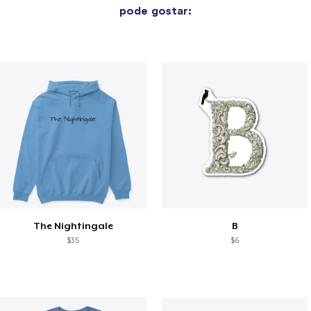
pode gostar:
The Nightingale
B
$35
$6