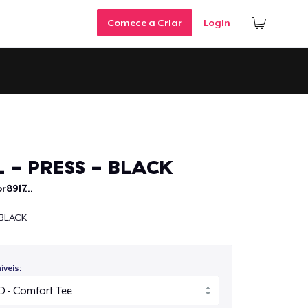
Comece a Criar
Login
L - PRESS - BLACK
r8917...
 BLACK
veis: