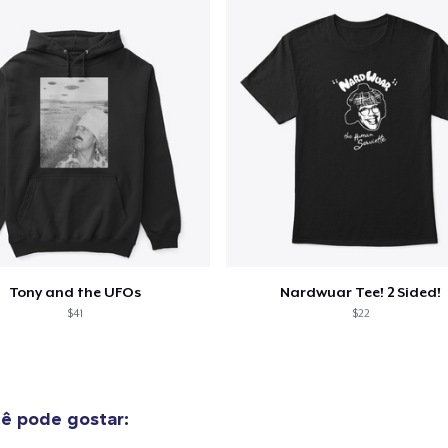
Classic Long Sleeve Tee
US$ 33,00
Tony and the UFOs
Nardwuar Tee! 2 Sided!
$41
$22
ê pode gostar: