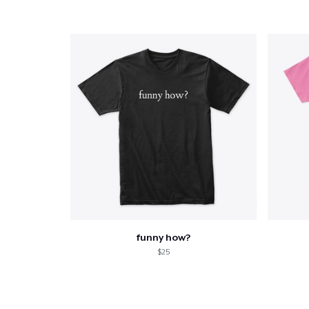
funny how?
$25