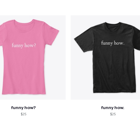
funny how?
funny how.
$25
$25