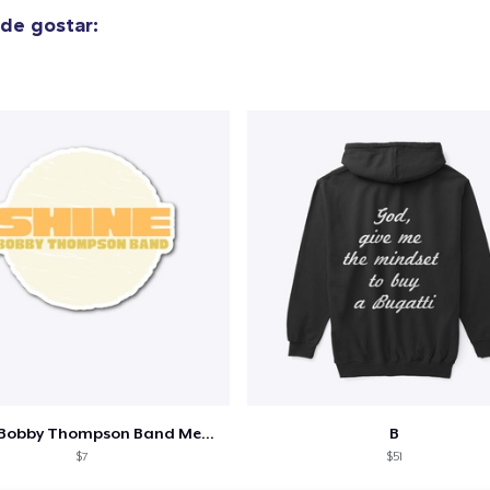
de gostar:
Shine - Bobby Thompson Band Merch
B
$7
$51