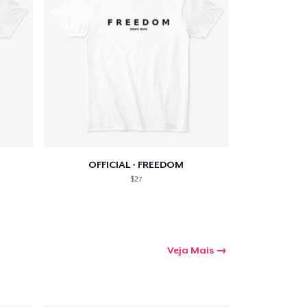
a o carrinho
Qtd
OFFICIAL - FREEDOM
$27
mprando
Veja Mais