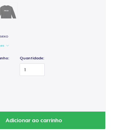
isexo
hes
anho:
Quantidade:
Adicionar ao carrinho