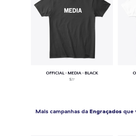
1
artig
OFFICIAL - MEDIA - BLACK
O
$27
Se
Mais campanhas da
Engraçados
que 