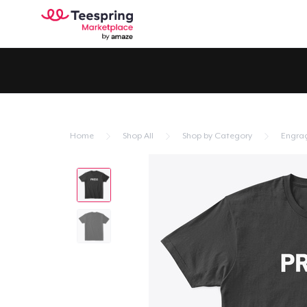
Home
Shop All
Shop by Category
Engra