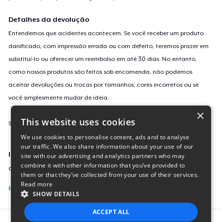
Detalhes da devolução
Entendemos que acidentes acontecem. Se você receber um produto
danificado, com impressão errada ou com defeito, teremos prazer em
substituí-lo ou oferecer um reembolso em até 30 dias. No entanto,
como nossos produtos são feitos sob encomenda, não podemos
aceitar devoluções ou trocas por tamanhos, cores incorretos ou se
você simplesmente mudar de ideia.
×
This website uses cookies
Saiba mais sobre a nossa política de devolução
aqui
.
We use cookies to personalise content, ads and to analyse
our traffic. We also share information about your use of our
Identificação da campanha
site with our advertising and analytics partners who may
combine it with other information that you’ve provided to
official-t-shirt-2024
them or that they’ve collected from your use of their services.
Read more
Reporte esta Campanha
SHOW DETAILS
ACCEPT ALL