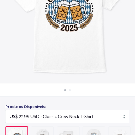
Como funciona
US$ 15,99
Venda em todo lugar
Unisex Classic Crewneck Sweatshirt
Venda qualquer coisa
US$ 32,99
Classic Long Sleeve Tee
US$ 30,99
Produtos Disponíveis: