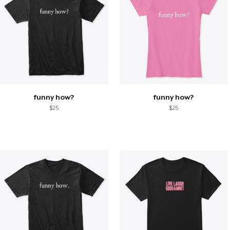
funny how?
funny how?
$25
$25