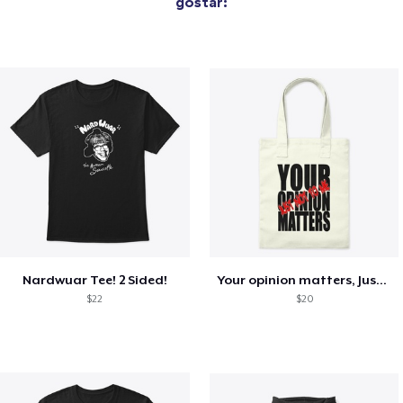
gostar:
Nardwuar Tee! 2 Sided!
Your opinion matters, Just not to me!
$22
$20