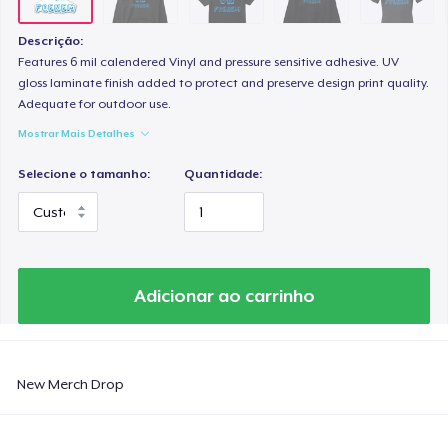
Women's Classic Tee
US$ 23,99
Descrição:
Features 6 mil calendered Vinyl and pressure sensitive adhesive. UV
Comfort Colors 1717 | Classic Heavyweight T-Shirt
gloss laminate finish added to protect and preserve design print quality.
Adequate for outdoor use.
US$ 24,99
Mostrar Mais Detalhes
Classic Long Sleeve Tee
Selecione o tamanho:
Quantidade:
US$ 30,99
Next Level 3600 | Premium Ring-Spun Cotton T-Shirt
US$ 24,99
Adicionar ao carrinho
New Merch Drop