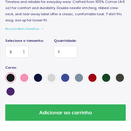
Premium Long Sleeve Tee
Timeless and reliable for everyday wear. Crafted from 100% Cotton (4-6
oz) for comfort and durability. Double-needle stitching, ribbed crew-
US$ 29,99
neck, and tear-away label offer a classic, comfortable look. T-shirt fits
snug; size up for looser fit.
Women's Comfort Tee
Mostrar Mais Detalhes
US$ 25,49
Selecione o tamanho:
Quantidade:
Classic Tank Top
US$ 23,49
Cores:
Women's Flowy Tank Top
US$ 27,49
Classic Long Sleeve Tee
US$ 26,49
Adicionar ao carrinho
Premium V-Neck Tee
US$ 40,99