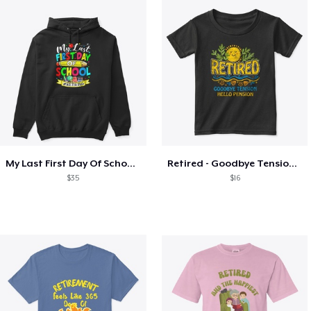
My Last First Day Of School Retiring
Retired - Goodbye Tension Hello Pension
$35
$16