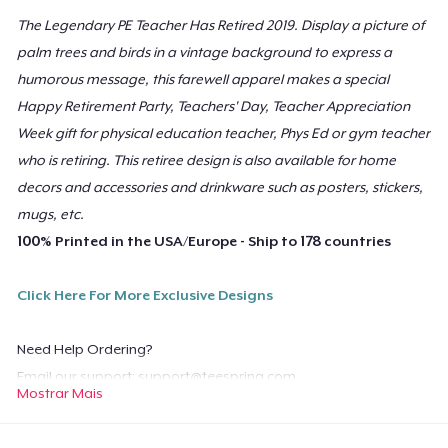
Poster - 24" x 36"
The Legendary PE Teacher Has Retired 2019. Display a picture of
US$ 23,99
palm trees and birds in a vintage background to express a
humorous message, this farewell apparel makes a special
Poster - 18" x 24"
Happy Retirement Party, Teachers' Day, Teacher Appreciation
US$ 20,99
Week gift for physical education teacher, Phys Ed or gym teacher
who is retiring. This retiree design is also available for home
Mug
decors and accessories and drinkware such as posters, stickers,
US$ 15,99
mugs, etc.
100% Printed in the USA/Europe - Ship to 178 countries
Tote Bag
US$ 21,99
Click Here For More Exclusive Designs
Die Cut Sticker
US$ 7,99
Need Help Ordering?
Email our support:
support@teespring.com
Mostrar Mais