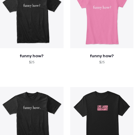
funny how?
funny how?
$25
$25