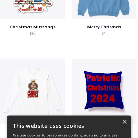
Christmas Mustangs
Merry Chrismas
$28
$41
×
This website uses cookies
Long sleeve
Patriotic Christmas
We use cookies to personalise content, ads and to analyse
$31
$29