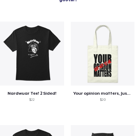
Nardwuar Tee! 2 Sided!
Your opinion matters, Just not to me!
$22
$20