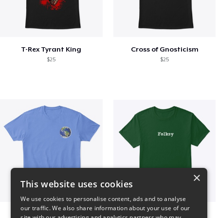
T-Rex Tyrant King
Cross of Gnosticism
$25
$25
×
This website uses cookies
We use cookies to personalise content, ads and to analyse
our traffic. We also share information about your use of our
WORLD t-shirt
Folksy Tee
site with our advertising and analytics partners who may