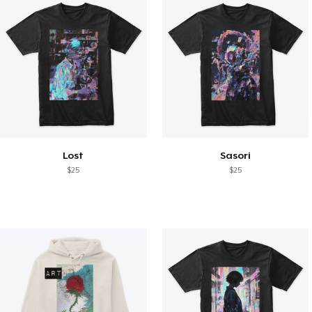
Lost
Sasori
$25
$25