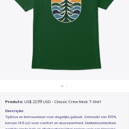
Como funciona
Venda em todo lugar
Venda qualquer coisa
Produto:
US$ 22,99 USD - Classic Crew Neck T-Shirt
Descrição:
Tijdloos en betrouwbaar voor dagelijks gebruik. Gemaakt van 100%
katoen (4-6 oz) voor comfort en duurzaamheid. Dubbelnaaldstiksel,
geribde ronde hals en afscheurbaar label zorgen voor een klassieke,