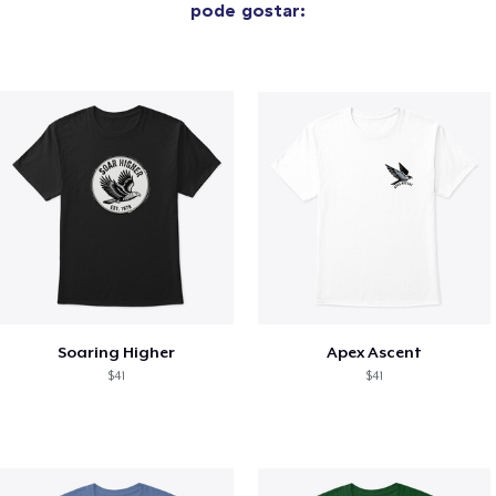
pode gostar:
Soaring Higher
Apex Ascent
$41
$41