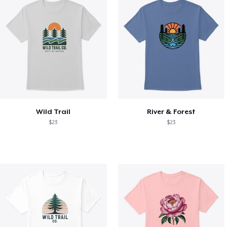
Wild Trail
River & Forest
$23
$23