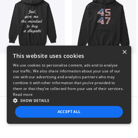
×
This website uses cookies
B
Vintage 45-47 Design
We use cookies to personalise content, ads and to analyse
$51
$40
our traffic. We also share information about your use of our
site with our advertising and analytics partners who may
combine it with other information that you’ve provided to
them or that they’ve collected from your use of their services.
Read more
SHOW DETAILS
Report this product
ACCEPT ALL
STRICTLY NECESSARY
PERFORMANCE