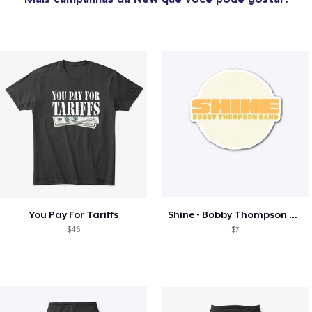
You Pay For Tariffs
Shine - Bobby Thompson Band Merch
$46
$7