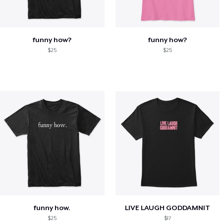
funny how?
funny how?
$25
$25
funny how.
LIVE LAUGH GODDAMNIT
$25
$17