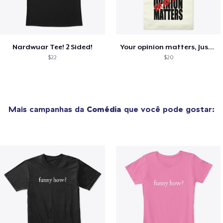
Nardwuar Tee! 2 Sided!
Your opinion matters, Just not to me!
$22
$20
Mais campanhas da
Comédia
que você pode gostar: