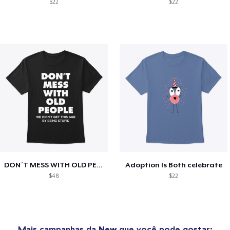
$22
$22
DON´T MESS WITH OLD PEOPLE
Adoption Is Both celebrate
$48
$22
Mais campanhas da
New
que você pode gostar: