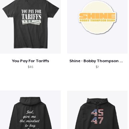
You Pay For Tariffs
Shine - Bobby Thompson Band Merch
$46
$7