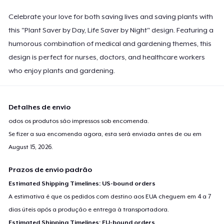
Celebrate your love for both saving lives and saving plants with
this "Plant Saver by Day, Life Saver by Night" design. Featuring a
humorous combination of medical and gardening themes, this
design is perfect for nurses, doctors, and healthcare workers
who enjoy plants and gardening.
Detalhes de envio
odos os produtos são impressos sob encomenda.
Se fizer a sua encomenda agora, esta será enviada antes de ou em
August 15, 2026
.
Prazos de envio padrão
Estimated Shipping Timelines: US-bound orders
A estimativa é que os pedidos com destino aos EUA cheguem em 4 a 7
dias úteis após a produção e entrega à transportadora.
Estimated Shipping Timelines: EU-bound orders