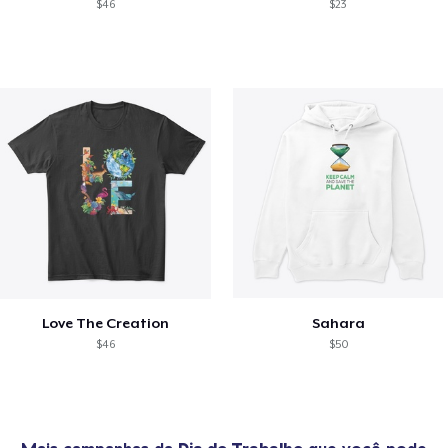
$46
$23
Love The Creation
Sahara
$46
$50
Mais campanhas da
Dia do Trabalho
que você pode