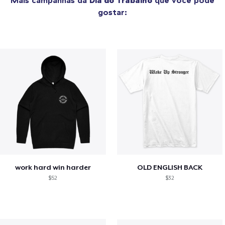
gostar:
work hard win harder
OLD ENGLISH BACK
$52
$32