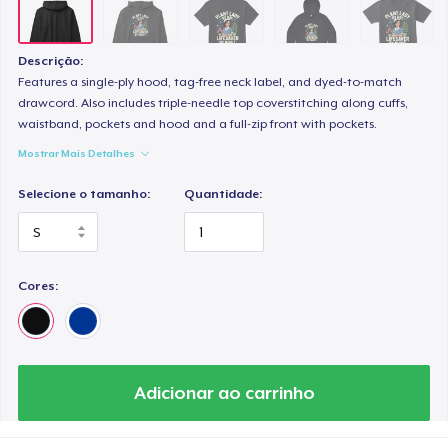
Premium Tank Top
US$ 19,99
Descrição:
Eco Unisex Tee
Features a single-ply hood, tag-free neck label, and dyed-to-match
drawcord. Also includes triple-needle top coverstitching along cuffs,
US$ 33,99
waistband, pockets and hood and a full-zip front with pockets.
Mostrar Mais Detalhes
Next Level 3600 | Premium Ring-Spun Cotton T-Shirt
US$ 21,99
Selecione o tamanho:
Quantidade:
Cores:
Adicionar ao carrinho