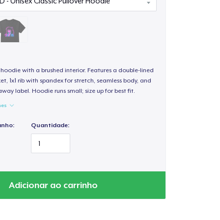
hoodie with a brushed interior. Features a double-lined
, 1x1 rib with spandex for stretch, seamless body, and
way label. Hoodie runs small; size up for best fit.
hes
anho:
Quantidade:
Adicionar ao carrinho