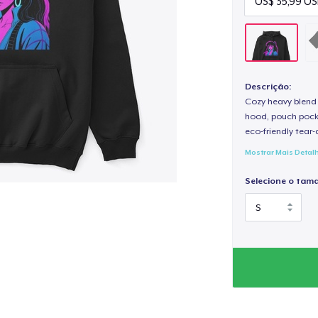
Descrição:
Cozy heavy blend 
hood, pouch pocket
eco-friendly tear-a
Mostrar Mais Detal
Selecione o tam