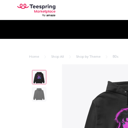
Home
Shop All
Shop by Theme
80s