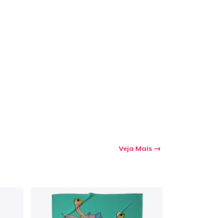
Veja Mais
a o carrinho
Qtd