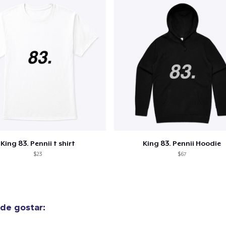
King 83. Pennii t shirt
King 83. Pennii Hoodie
$23
$67
de gostar: