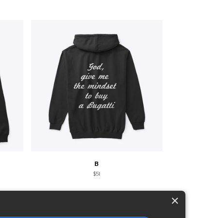
B
$51
×