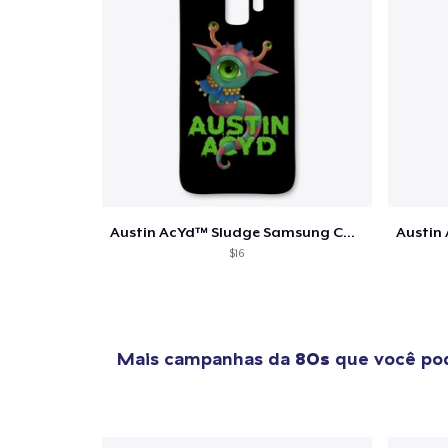
Se
Austin AcYd™ Sludge Samsung Case
$16
Mais campanhas da
80s
que você pod