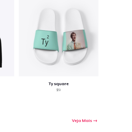
Ty square
$51
Veja Mais