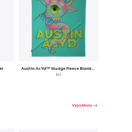
mprando
er
Austin AcYd™ Sludge Fleece Blanket
$45
Veja Mais