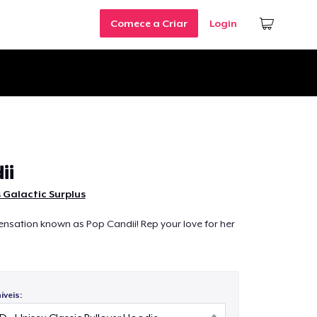
Comece a Criar
Login
ii
 Galactic Surplus
sensation known as Pop Candii! Rep your love for her
veis: