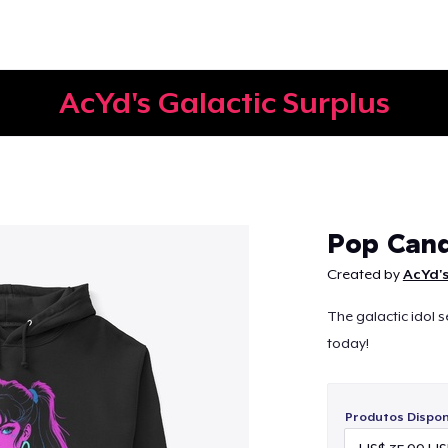
AcYd's Galactic Surplus
Continuar
Pop Cand
Created by
AcYd's
The galactic idol 
today!
Produtos Disponí