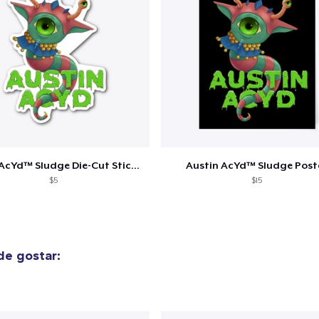
guir para a Finalização da
Continuar Co
Compra
Unisex Classic Pullover Hoodie
US$ 35,99
Classic Crew Neck T-Shirt
US$ 20,99
Austin AcYd™ Sludge Die-Cut Sticker
Austin AcYd™ Sludge Post
$5
$15
e gostar: