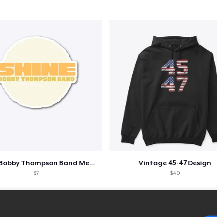
Shine - Bobby Thompson Band Merch
Vintage 45-47 Design
$7
$40