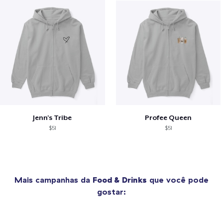
Jenn's Tribe
Profee Queen
$51
$51
Mais campanhas da
Food & Drinks
que você pode
gostar: