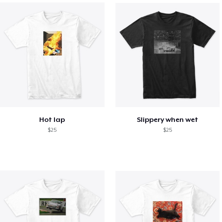
Hot lap
Slippery when wet
$25
$25