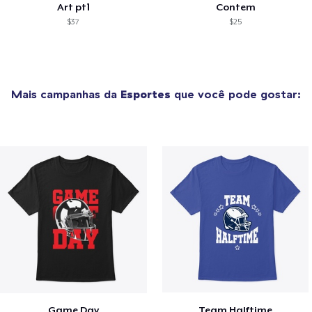
Art pt1
Contem
$37
$25
Mais campanhas da
Esportes
que você pode gostar:
Game Day
Team Halftime