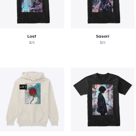
Lost
Sasori
$25
$25