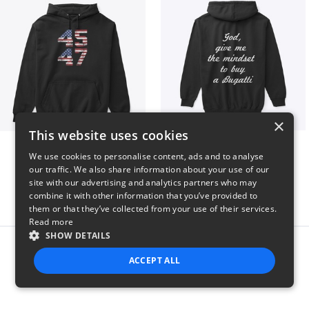
×
This website uses cookies
Vintage 45-47 Design
B
We use cookies to personalise content, ads and to analyse
$40
$51
our traffic. We also share information about your use of our
site with our advertising and analytics partners who may
combine it with other information that you’ve provided to
them or that they’ve collected from your use of their services.
Read more
SHOW DETAILS
Report this product
ACCEPT ALL
STRICTLY NECESSARY
PERFORMANCE