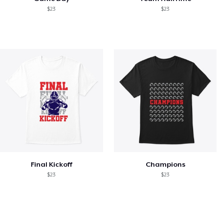
$23
$23
Final Kickoff
Champions
$23
$23