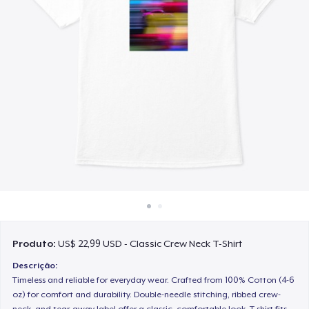
Como funciona
Venda em todo lugar
Venda qualquer coisa
Produto:
US$ 22,99 USD - Classic Crew Neck T-Shirt
Descrição:
Timeless and reliable for everyday wear. Crafted from 100% Cotton (4-6
oz) for comfort and durability. Double-needle stitching, ribbed crew-
neck, and tear-away label offer a classic, comfortable look. T-shirt fits