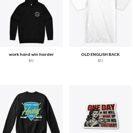
work hard win harder
OLD ENGLISH BACK
$52
$32