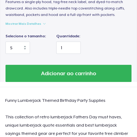
Women's Classic Tee
Features a single-ply hood, tag-free neck label, and dyed-to-match
drawcord. Also includes triple-needle top coverstitching along cuffs,
US$ 23,99
waistband, pockets and hood and a full-zip front with pockets.
Mostrar Mais Detalhes
Women's Comfort Tee
US$ 24,99
Selecione o tamanho:
Quantidade:
Classic Tank Top
US$ 19,95
Essential Tee
Adicionar ao carrinho
US$ 33,99
Next Level 3600 | Premium Ring-Spun Cotton T-Shirt
Funny Lumberjack Themed Birthday Party Supplies
US$ 24,99
This collection of retro lumberjack Fathers Day must haves,
unique lumberjack quote essentials and best lumberjack
sayings themed gear are perfect for your favorite tree climber