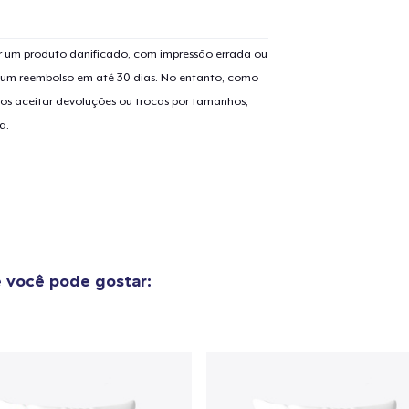
 um produto danificado, com impressão errada ou
er um reembolso em até 30 dias. No entanto, como
os aceitar devoluções ou trocas por tamanhos,
a.
 você pode gostar:
o adicionado ao
Carrinho
Ir par