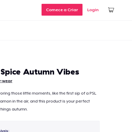
Comece a Criar
Login
Spice Autumn Vibes
y-wear
voring those little moments, like the first sip of a PSL
namon in the air, and this product is your perfect
things autumn.
veis: