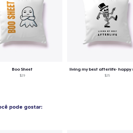
guir para a Finalização da
Continuar Co
Compra
Tote Bag
US$ 29,99
Die Cut Sticker
US$ 6,99
Boo Sheet
$29
$25
Classic Crew Neck T-Shirt
US$ 22,99
Mug
cê pode gostar:
US$ 15,99
Unisex Classic Crewneck Sweatshirt