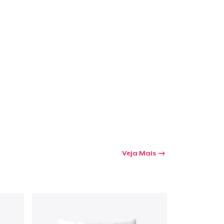
Veja Mais
a o carrinho
Qtd