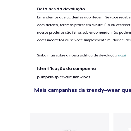
Detalhes da devolução
Entendemos que acidentes acontecem. Se você receber
com defeito, teremos prazer em substituí-lo ou oferec
nossos produtos são feitos sob encomenda, não podem
cores incorretos ou se você simplesmente mudar de idei
Saiba mais sobre a nossa política de devolução
aqui
.
Identificação da campanha
pumpkin-spice-autumn-vibes
Mais campanhas da
trendy-wear
que
1
artig