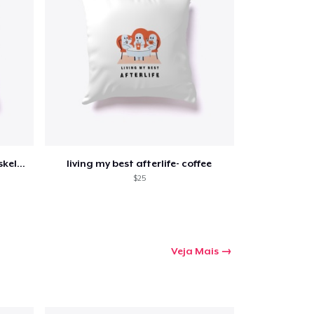
mprando
living my best afterlife- happy skeleton
living my best afterlife- coffee
$25
Veja Mais