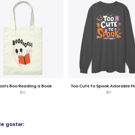
US$ 32,99
Women's Classic Tee
US$ 23,99
osts Boo Reading a Book
$22
$37
e gostar: