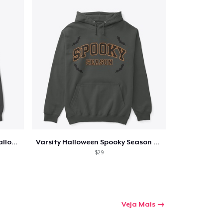
Too Cute to Spook Adorable Halloween Tee
Varsity Halloween Spooky Season Letter
$29
Veja Mais