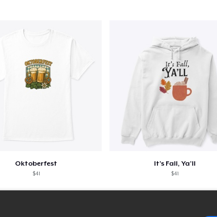
Oktoberfest
It’s Fall, Ya’ll
$41
$41