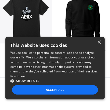
×
This website uses cookies
Apex Dominion
Shiny Luck Embroidered Hoodie
We use cookies to personalise content, ads and to analyse
$23
$55
our traffic. We also share information about your use of our
site with our advertising and analytics partners who may
combine it with other information that you’ve provided to
them or that they’ve collected from your use of their services.
Read more
SHOW DETAILS
Report this product
ACCEPT ALL
STRICTLY NECESSARY
PERFORMANCE