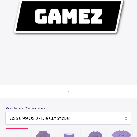
Como funciona
US$ 15,99
Venda em todo lugar
Classic Long Sleeve Tee
Venda qualquer coisa
US$ 29,99
Next Level 3600 | Premium Ring-Spun Cotton T-Shirt
US$ 24,99
Unisex Classic Crewneck Sweatshirt
US$ 34,99
Produtos Disponíveis: