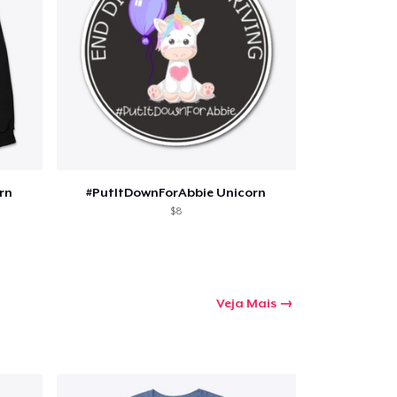
a o carrinho
Qtd
rn
#PutItDownForAbbie Unicorn
$8
mprando
Veja Mais