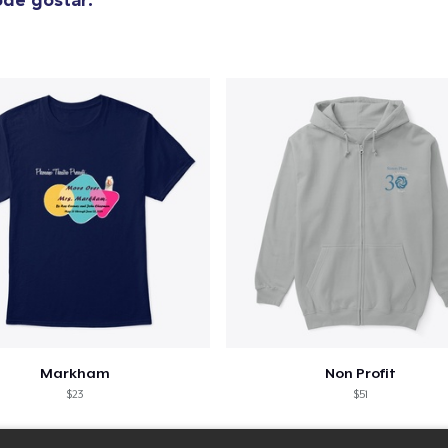
Markham
Non Profit
$23
$51