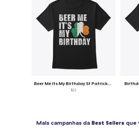
Beer Me Its My Birthday St Patricks Day
Birth
$22
Mais campanhas da
Best Sellers
que 