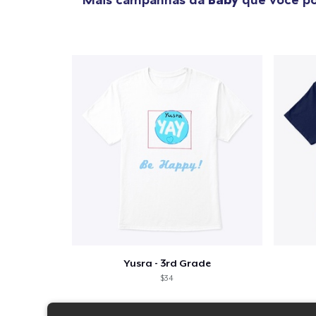
Yusra - 3rd Grade
$34