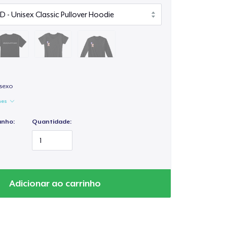
isexo
hes
anho:
Quantidade:
Adicionar ao carrinho