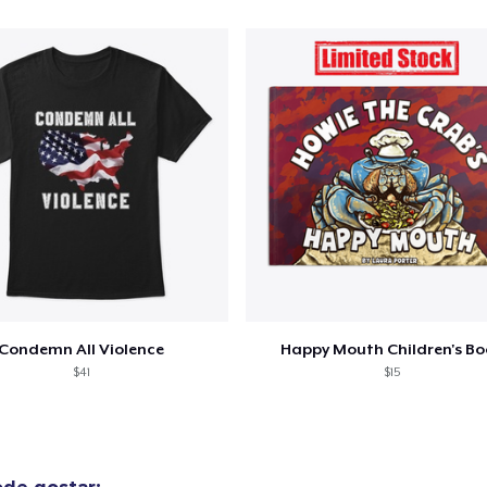
Condemn All Violence
Happy Mouth Children's B
$41
$15
de gostar: