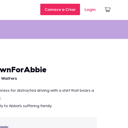
Comece a Criar
Login
ownForAbbie
 Walters
ess for distracted driving with a shirt that bears a
.
tly to Abbie's suffering family.
veis: