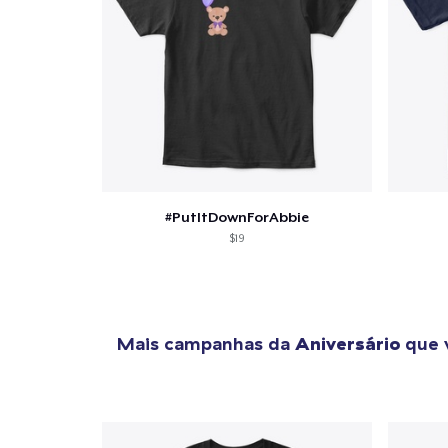
1
artig
#PutItDownForAbbie
$19
Se
Mais campanhas da
Aniversário
que 