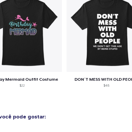
US$ 21,99
Women's Comfort Tee
US$ 22,99
Classic Long Sleeve Tee
US$ 25,99
day Mermaid Outfit Costume
DON´T MESS WITH OLD PEO
$22
$48
você pode gostar: