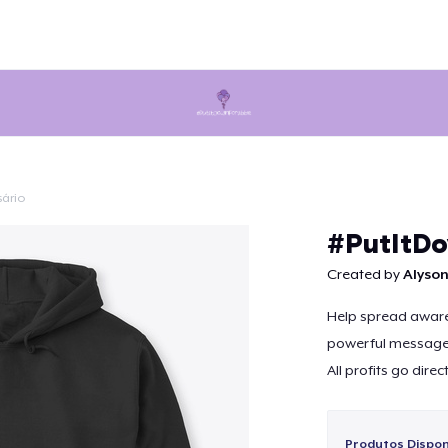
sário
Continuar
#PutItD
Created by
Alyson
Help spread awaren
powerful message
All profits go direc
Produtos Disponí