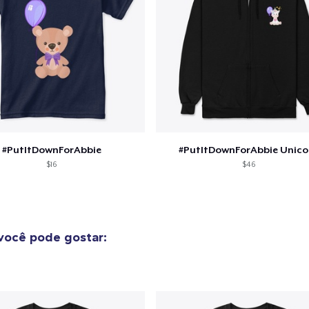
o adicionado ao
Carrinho
Ir par
#PutItDownForAbbie
#PutItDownForAbbie Unico
$16
$46
guir para a Finalização da
Continuar Co
Compra
você pode gostar:
Unisex Classic Pullover Hoodie
US$ 38,99
Classic Crew Neck T-Shirt