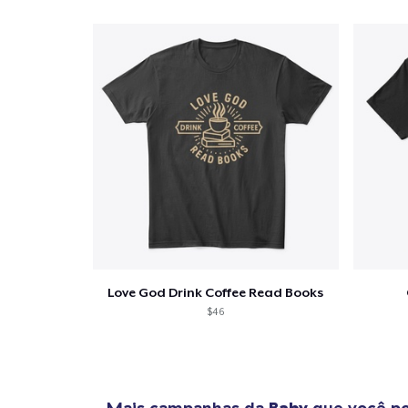
Love God Drink Coffee Read Books
$46
Mais campanhas da
Baby
que você po