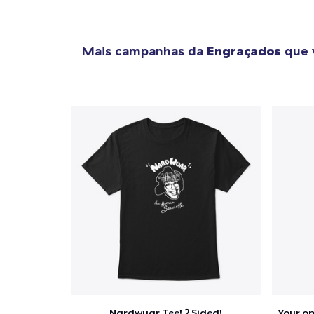
Mais campanhas da
Engraçados
que 
1
artig
Se
Nardwuar Tee! 2 Sided!