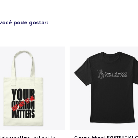
você pode gostar:
o adicionado ao
Carrinho
Ir par
guir para a Finalização da
Continuar Co
Compra
Classic Crew Neck T-Shirt
US$ 24,99
Die Cut Sticker
US$ 6,99
Unisex Premium Pullover Hoodie
Your opinion matters, Just not to me!
Current Mood: EXISTENTIAL C