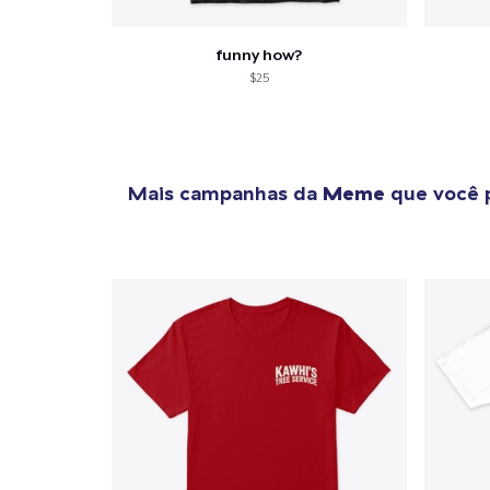
funny how?
$25
Mais campanhas da
Meme
que você 