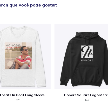
erch
que você pode gostar:
tbeats In Heat Long Sleeve
Honoré Square Logo Merc
$29
$42