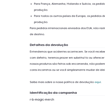
Para França, Alemanha, Holanda e Suécia, os pedido
produção.
Para todos os outros países da Europa, os pedidos d
produção.
Para pedidos internacionais enviados dos EUA, não ras
de destino.
Detalhes da devolução
Entendemos que acidentes acontecem. Se você receber
com defeito, teremos prazer em substituí-lo ou oferec
nossos produtos são feitos sob encomenda, não podem
cores incorretos ou se você simplesmente mudar de idei
Saiba mais sobre a nossa política de devolução
aqui
.
Identificação da campanha
r-b-magic-merch