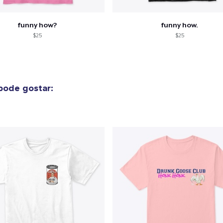
funny how?
funny how.
$25
$25
pode gostar: