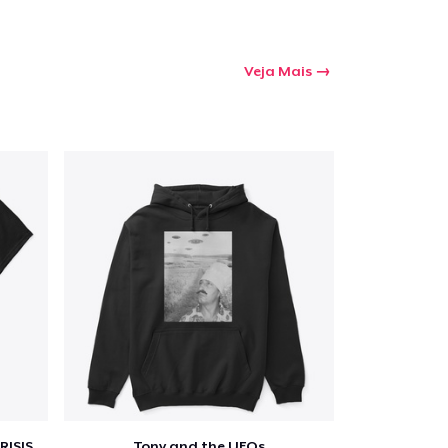
Veja Mais
a o carrinho
Qtd
mprando
RISIS
Tony and the UFOs