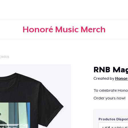
Honoré Music Merch
çados
Continuar
RNB Mag
Created by
Honor
To celebrate Honor
Order yours now!
Produtos Disponí