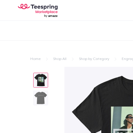
Home
Shop All
Shop by Category
Engra