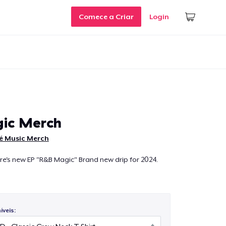
Comece a Criar
Login
ic Merch
é Music Merch
e's new EP "R&B Magic" Brand new drip for 2024.
veis: