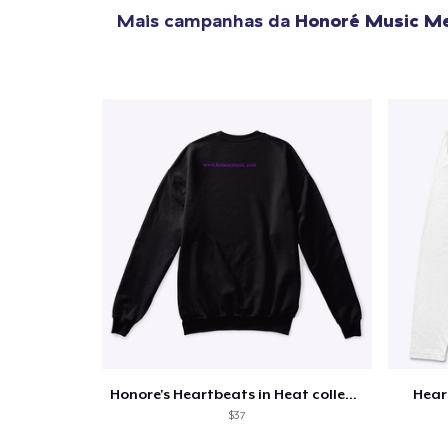
Mais campanhas da
Honoré Music M
Honore's Heartbeats in Heat collection
Hear
$37