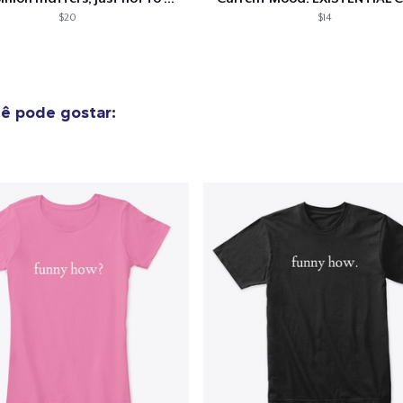
US$ 47,99
$20
$14
Mug
US$ 15,99
ê pode gostar:
Unisex Classic Crewneck Sweatshirt
US$ 36,99
Women's Comfort Tee
US$ 25,99