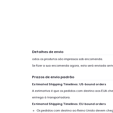
Detalhes de envio
odos os produtos são impressos sob encomenda.
Se fizer a sua encomenda agora, esta será enviada an
Prazos de envio padrão
Estimated Shipping Timelines: US-bound orders
A estimativa é que os pedidos com destino aos EUA che
entrega à transportadora.
Estimated Shipping Timelines: EU-bound orders
Os pedidos com destino ao Reino Unido devem chega