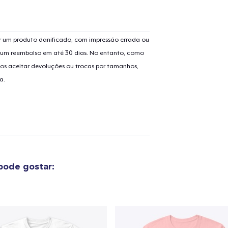
 um produto danificado, com impressão errada ou
er um reembolso em até 30 dias. No entanto, como
os aceitar devoluções ou trocas por tamanhos,
o adicionado ao
Carrinho
Ir par
a.
guir para a Finalização da
Continuar Co
Compra
pode gostar:
Classic Crew Neck T-Shirt
US$ 21,99
Tote Bag