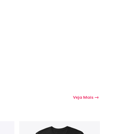
a o carrinho
Qtd
mprando
Veja Mais