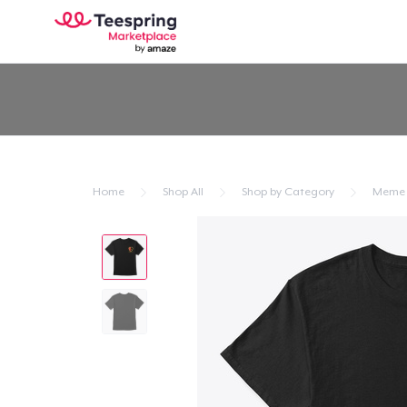
Home
Shop All
Shop by Category
Meme