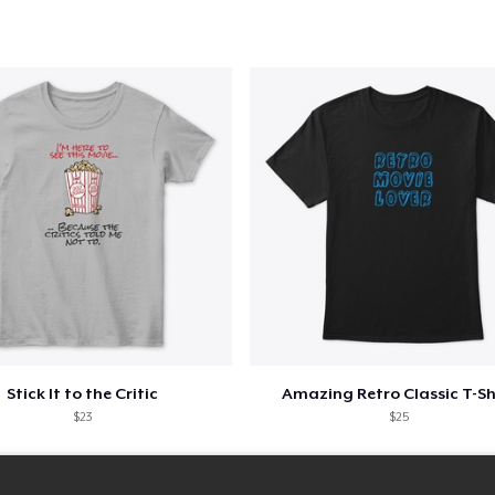
US$ 23,99
Premium Long Sleeve Tee
US$ 26,99
Women's Comfort Tee
US$ 22,99
Classic Tank Top
US$ 21,99
Kids Premium Tee
US$ 18,99
Stick It to the Critic
Amazing Retro Classic T-Sh
Women's Flowy Tank Top
$23
$25
US$ 26,99