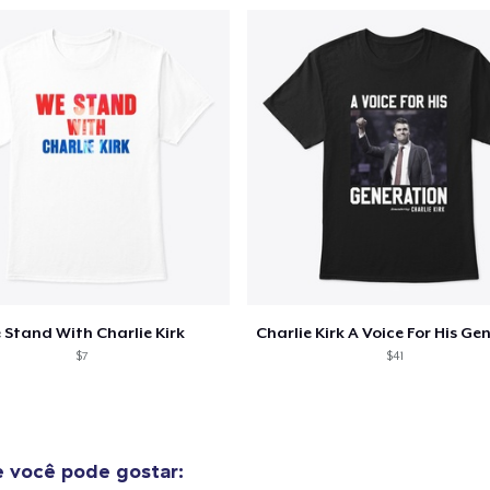
US$ 22,99
Mug
US$ 14,99
Unisex Classic Crewneck Sweatshirt
US$ 33,99
Kids Classic Pullover Hoodie
US$ 33,99
Women's Classic Tee
 Stand With Charlie Kirk
US$ 21,99
$7
$41
Premium V-Neck Tee
US$ 23,99
 você pode gostar:
Women's Premium V-Neck Tee