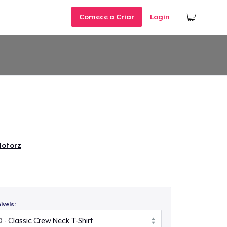
Comece a Criar
Login
otorz
veis: