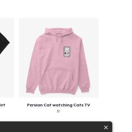
irt
Persian Cat watching Cats TV
$7
×