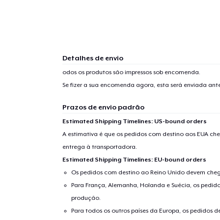
1
artig
Detalhes de envio
odos os produtos são impressos sob encomenda.
Se fizer a sua encomenda agora, esta será enviada an
Prazos de envio padrão
Se
Estimated Shipping Timelines: US-bound orders
A estimativa é que os pedidos com destino aos EUA che
entrega à transportadora.
Estimated Shipping Timelines: EU-bound orders
Os pedidos com destino ao Reino Unido devem chega
Para França, Alemanha, Holanda e Suécia, os pedido
produção.
Para todos os outros países da Europa, os pedidos d