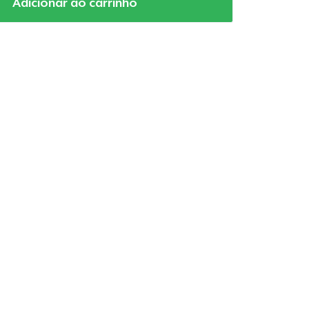
Adicionar ao carrinho
a o carrinho
Qtd
mprando