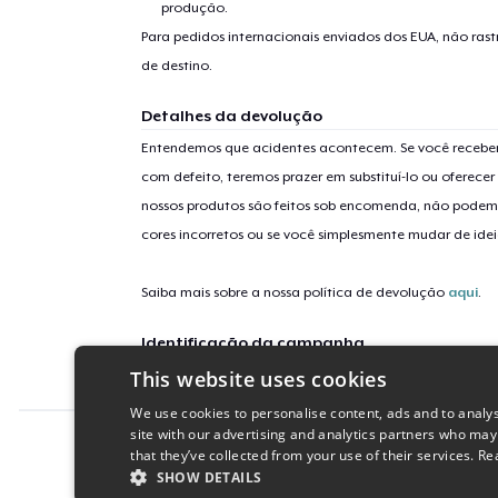
produção.
Para pedidos internacionais enviados dos EUA, não ras
de destino.
Detalhes da devolução
Entendemos que acidentes acontecem. Se você receber
com defeito, teremos prazer em substituí-lo ou oferec
nossos produtos são feitos sob encomenda, não podem
cores incorretos ou se você simplesmente mudar de idei
Saiba mais sobre a nossa política de devolução
aqui
.
Identificação da campanha
This website uses cookies
reef-diver-vertical-flag
We use cookies to personalise content, ads and to analys
site with our advertising and analytics partners who may
Report this product
that they’ve collected from your use of their services.
Re
SHOW DETAILS