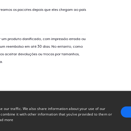
Mug
US$ 15,00
treamos os pacotes depois que eles chegam ao país
Classic Tank Top
US$ 25,00
 um produto danificado, com impressão errada ou
er um reembolso em até 30 dias. No entanto, como
os aceitar devoluções ou trocas por tamanhos,
a.
e our traffic. We also share information about your use of our
 combine it with other information that you’ve provided to them or
ad more