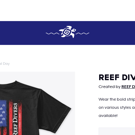
l Day
Continuar
REEF DI
Created by
REEF 
Wear the bold strip
on various styles 
available!