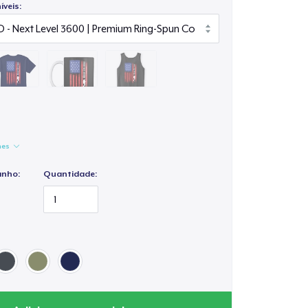
veis:
hes
anho:
Quantidade: