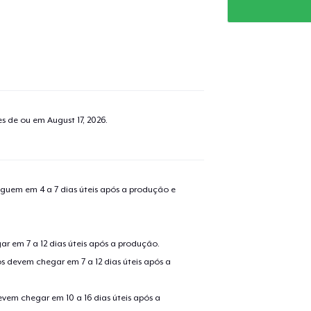
o adicionado ao
Carrinho
Ir par
tes de ou em
August 17, 2026
.
guir para a Finalização da
Continuar Co
Compra
guem em 4 a 7 dias úteis após a produção e
Next Level 3600 | Premium Ring-Spun Cotton T-Shirt
US$ 27,50
r em 7 a 12 dias úteis após a produção.
s devem chegar em 7 a 12 dias úteis após a
Classic Crew Neck T-Shirt
US$ 27,50
evem chegar em 10 a 16 dias úteis após a