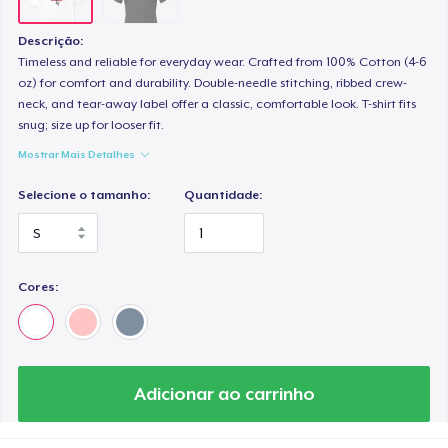
Descrição:
Timeless and reliable for everyday wear. Crafted from 100% Cotton (4-6
oz) for comfort and durability. Double-needle stitching, ribbed crew-
neck, and tear-away label offer a classic, comfortable look. T-shirt fits
snug; size up for looser fit.
Mostrar Mais Detalhes
Selecione o tamanho:
Quantidade:
Cores:
Adicionar ao carrinho