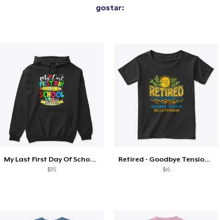
gostar:
My Last First Day Of School Retiring
Retired - Goodbye Tension Hello Pension
$35
$16