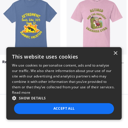
×
This website uses cookies
Retirement 365 days of summer vacation
Retired and the happiest grandma ever
We use cookies to personalise content, ads and to analyse
$23
$22
our traffic. We also share information about your use of our
site with our advertising and analytics partners who may
combine it with other information that you’ve provided to
them or that they’ve collected from your use of their services.
Read more
SHOW DETAILS
Report this product
ACCEPT ALL
STRICTLY NECESSARY
PERFORMANCE