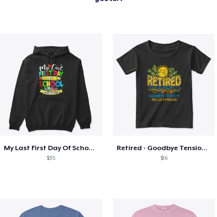
My Last First Day Of School Retiring
Retired - Goodbye Tension Hello Pension
$35
$16