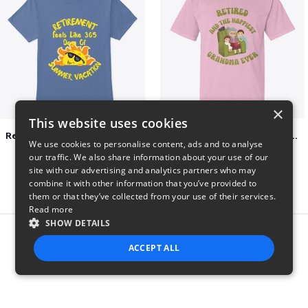
×
This website uses cookies
Retirement 365 days of summer vacation
Retired and the happiest grandma ever
We use cookies to personalise content, ads and to analyse
$23
$22
our traffic. We also share information about your use of our
site with our advertising and analytics partners who may
combine it with other information that you’ve provided to
them or that they’ve collected from your use of their services.
Read more
SHOW DETAILS
Report this product
ACCEPT ALL
STRICTLY NECESSARY
PERFORMANCE