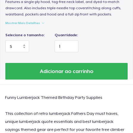
Women's Classic Tee
Features a single-ply hood, tag-free neck label, and dyed-to-match
drawcord. Also includes triple-needle top coverstitching along cuffs,
US$ 23,99
waistband, pockets and hood and a full-zip front with pockets.
Mostrar Mais Detalhes
Women's Comfort Tee
US$ 24,99
Selecione o tamanho:
Quantidade:
Classic Tank Top
US$ 19,95
Essential Tee
Adicionar ao carrinho
US$ 33,99
Next Level 3600 | Premium Ring-Spun Cotton T-Shirt
Funny Lumberjack Themed Birthday Party Supplies
US$ 24,99
This collection of retro lumberjack Fathers Day must haves,
unique lumberjack quote essentials and best lumberjack
sayings themed gear are perfect for your favorite tree climber