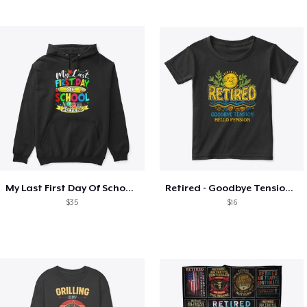
My Last First Day Of School Retiring
Retired - Goodbye Tension Hello Pension
$35
$16