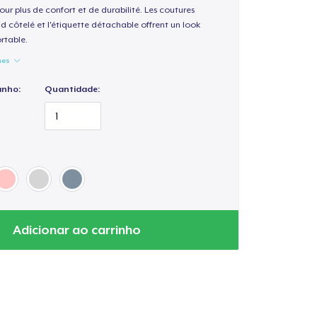
our plus de confort et de durabilité. Les coutures
nd côtelé et l'étiquette détachable offrent un look
rtable.
hes
anho:
Quantidade:
Adicionar ao carrinho