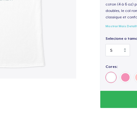
coton (4 à 6 oz) p
doubles, le col ro
classique et confo
Mostrar Mais Detal
Selecione o tam
Cores: