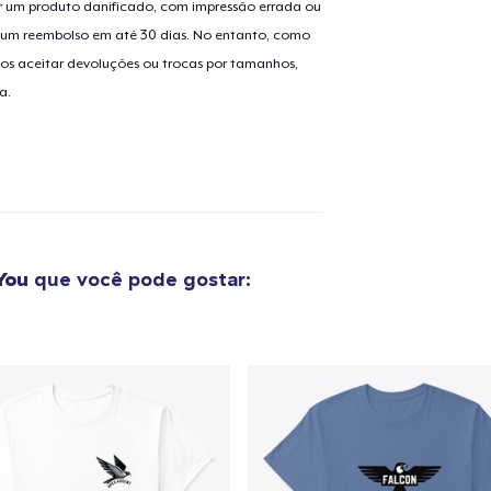
 um produto danificado, com impressão errada ou
er um reembolso em até 30 dias. No entanto, como
os aceitar devoluções ou trocas por tamanhos,
o adicionado ao
Carrinho
Ir par
a.
guir para a Finalização da
Continuar Co
Compra
You
que você pode gostar: