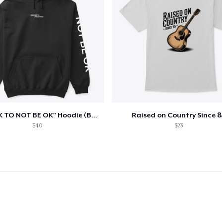
"IT'S OK TO NOT BE OK" Hoodie (BP LOGO)
Raised on Country Since 8
$40
$23