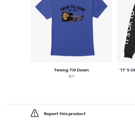
Twang Till Dawn
$23
Report this product