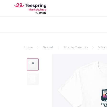
Home
Shop All
Shop by Category
Músic