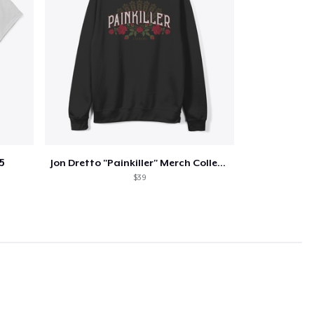
5
Jon Dretto "Painkiller" Merch Collection
$39