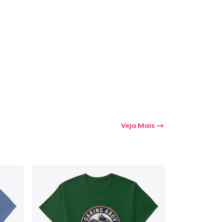
a o carrinho
Qtd
mprando
Veja Mais