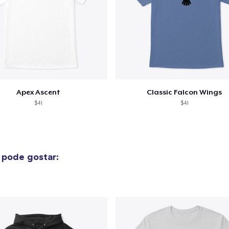
Apex Ascent
Classic Falcon Wings
$41
$41
pode gostar: