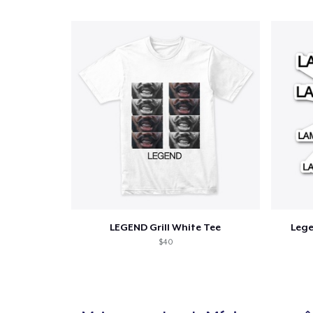
1
artig
LEGEND Grill White Tee
Leg
Se
$40