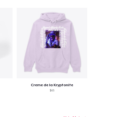
a o carrinho
Qtd
Creme de la Kryptonite
$65
mprando