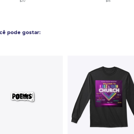
$20
$18
cê pode gostar: