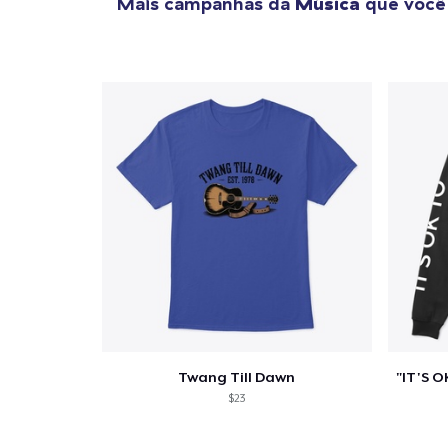
Mais campanhas da
Música
que você 
Twang Till Dawn
$23