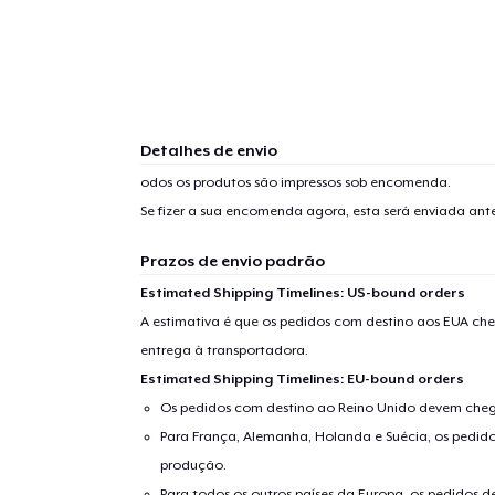
Detalhes de envio
odos os produtos são impressos sob encomenda.
Se fizer a sua encomenda agora, esta será enviada an
Prazos de envio padrão
Estimated Shipping Timelines: US-bound orders
A estimativa é que os pedidos com destino aos EUA che
entrega à transportadora.
Estimated Shipping Timelines: EU-bound orders
Os pedidos com destino ao Reino Unido devem chega
Para França, Alemanha, Holanda e Suécia, os pedido
produção.
Para todos os outros países da Europa, os pedidos d