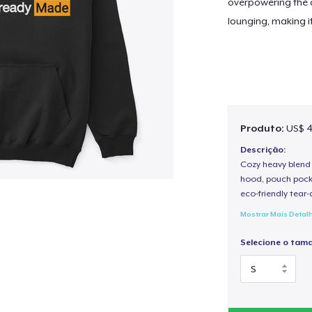
overpowering the d
lounging, making i
Produto:
US$ 4
Descrição:
Cozy heavy blend 
hood, pouch pocket
eco-friendly tear-a
Mostrar Mais Detal
Selecione o tam