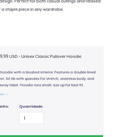
esign. Perfect for both casual outings and relaxed
t a staple piece in any wardrobe.
9,99 USD - Unisex Classic Pullover Hoodie
hoodie with a brushed interior. Features a double-lined
, 1x1 rib with spandex for stretch, seamless body, and
way label. Hoodie runs small; size up for best fit.
hes
anho:
Quantidade: