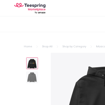
Home
Shop All
Shop by Category
Músic