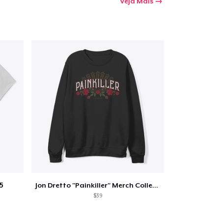
Veja Mais
5
Jon Dretto "Painkiller" Merch Collection
$39