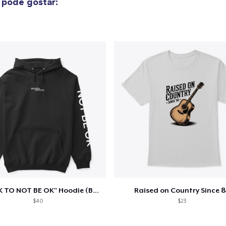
pode gostar:
"IT'S OK TO NOT BE OK" Hoodie (BP LOGO)
Raised on Country Since 8
$40
$23