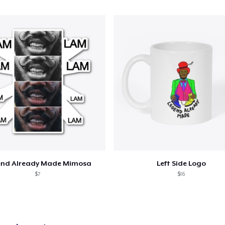
o adicionado ao
Carrinho
Ir par
end Already Made Mimosa
Left Side Logo
guir para a Finalização da
$7
$16
Continuar Co
Compra