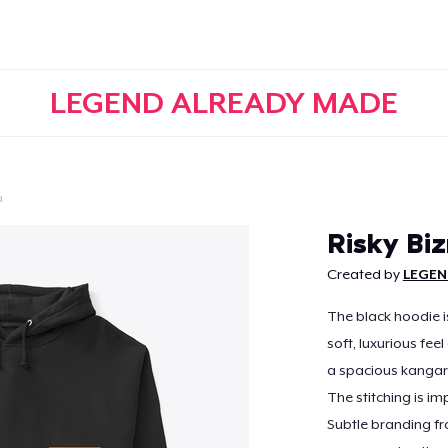
LEGEND ALREADY MADE
a
Continuar
Risky Bi
Created by
LEGEN
The black hoodie i
soft, luxurious feel
a spacious kangar
The stitching is im
Subtle branding fr