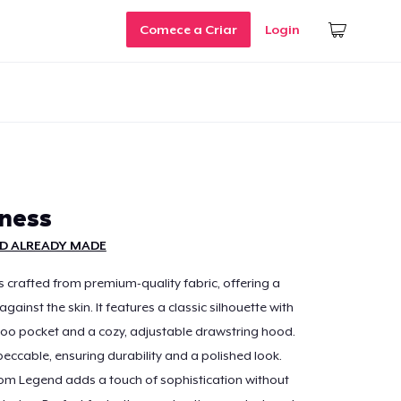
Comece a Criar
Login
zness
D ALREADY MADE
s crafted from premium-quality fabric, offering a
 against the skin. It features a classic silhouette with
oo pocket and a cozy, adjustable drawstring hood.
peccable, ensuring durability and a polished look.
om Legend adds a touch of sophistication without