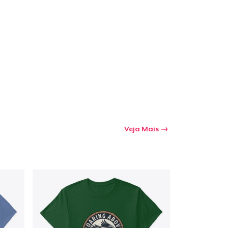
a o carrinho
Qtd
mprando
Veja Mais