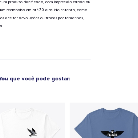
 um produto danificado, com impressão errada ou
er um reembolso em até 30 dias. No entanto, como
os aceitar devoluções ou trocas por tamanhos,
o adicionado ao
Carrinho
a.
Ir par
guir para a Finalização da
Continuar Co
Compra
You
que você pode gostar: