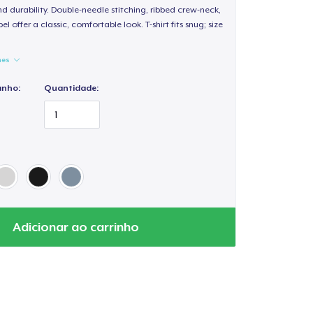
d durability. Double-needle stitching, ribbed crew-neck,
 offer a classic, comfortable look. T-shirt fits snug; size
hes
anho:
Quantidade:
Adicionar ao carrinho