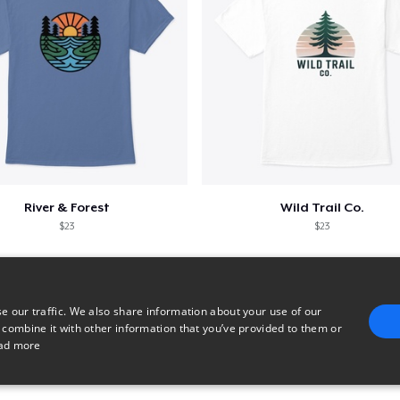
River & Forest
Wild Trail Co.
$23
$23
e our traffic. We also share information about your use of our
 combine it with other information that you’ve provided to them or
ad more
E
TARGETING
FUNCTIONALITY
UNCLASSIFIED