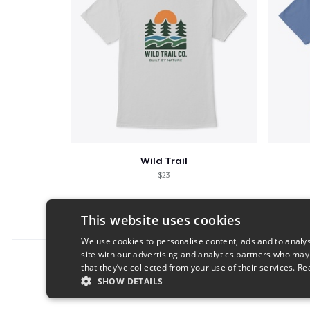
Wild Trail
$23
This website uses cookies
We use cookies to personalise content, ads and to analys
site with our advertising and analytics partners who may
Report this product
that they’ve collected from your use of their services.
Re
SHOW DETAILS
STRICTLY NECESSARY
PERFORMANC