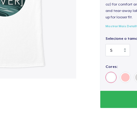
oz) for comfort an
and tear-away label
up for looser fit.
Mostrar Mais Detal
Selecione o tam
Cores: