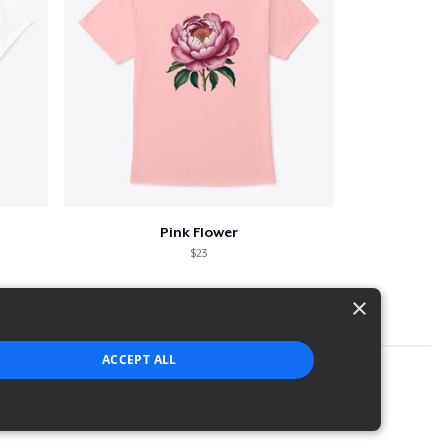
Pink Flower
$23
×
ACCEPT ALL