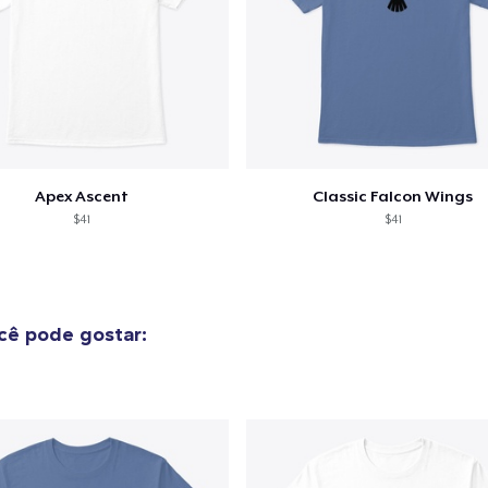
Apex Ascent
Classic Falcon Wings
$41
$41
ê pode gostar: