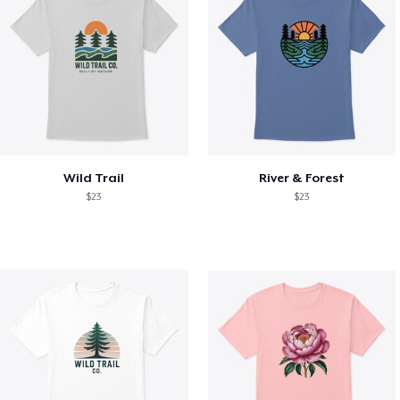
Wild Trail
River & Forest
$23
$23