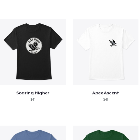
Soaring Higher
Apex Ascent
$41
$41