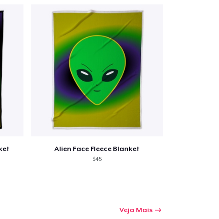
Qtd
mprando
ket
Alien Face Fleece Blanket
$45
Veja Mais