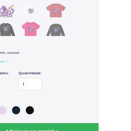
ée, unisexe
hes
anho:
Quantidade: