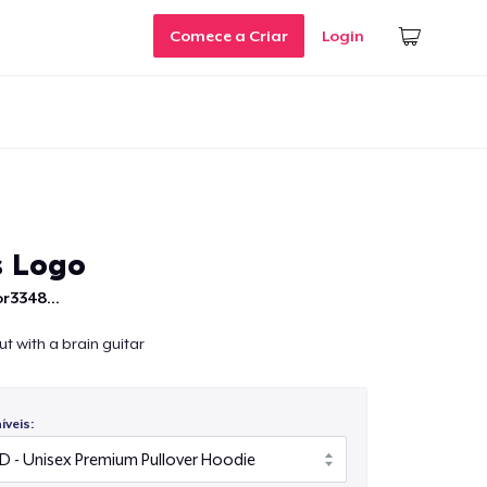
Comece a Criar
Login
s Logo
r3348...
t with a brain guitar
veis: