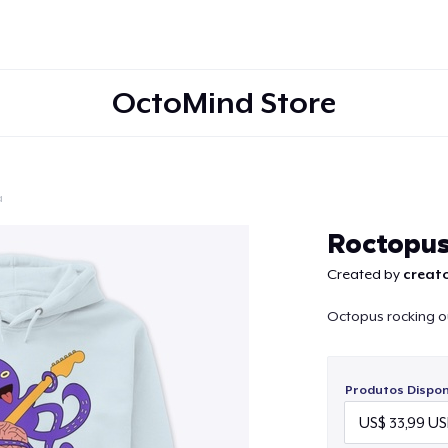
OctoMind Store
a
Continuar
Roctopu
Created by
creato
Octopus rocking ou
Produtos Disponí