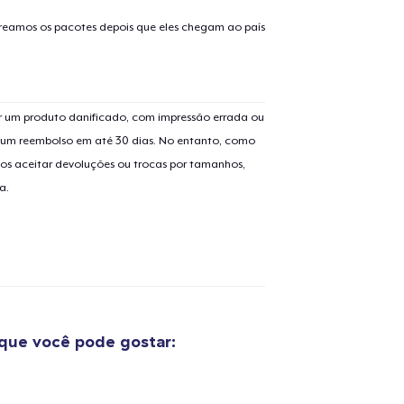
treamos os pacotes depois que eles chegam ao país
 um produto danificado, com impressão errada ou
er um reembolso em até 30 dias. No entanto, como
os aceitar devoluções ou trocas por tamanhos,
a.
que você pode gostar:
o adicionado ao
Carrinho
Ir par