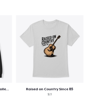
Jon Dretto "Painkiller" Merch Collection
Raised on Country Since 85
$23