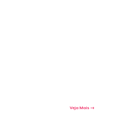
Veja Mais
a o carrinho