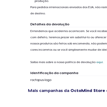
produção.
Para pedidos internacionais enviados dos EUA, não ras
de destino.
Detalhes da devolução
Entendemos que acidentes acontecem. Se você receber
com defeito, teremos prazer em substituí-lo ou oferec
nossos produtos são feitos sob encomenda, não podem
cores incorretos ou se você simplesmente mudar de idei
Saiba mais sobre a nossa política de devolução
aqui
.
Identificação da campanha
roctopus-logo
Mais campanhas da
OctoMind Store
1
artig