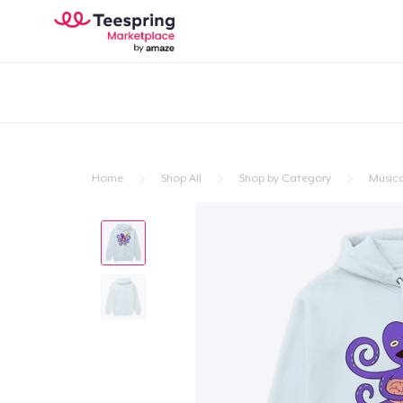
Home
Shop All
Shop by Category
Músic