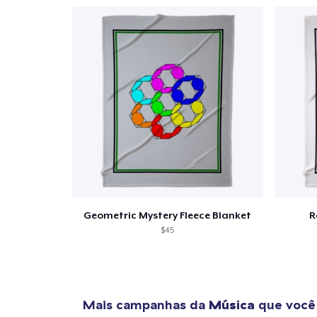
Se
Geometric Mystery Fleece Blanket
R
$45
Mais campanhas da
Música
que você 