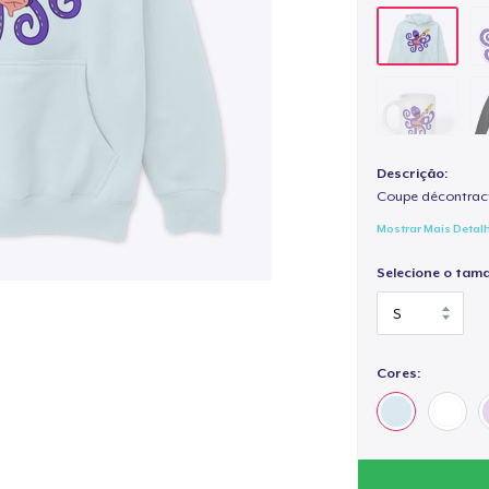
Descrição:
Coupe décontract
Mostrar Mais Detal
Selecione o tam
Cores: