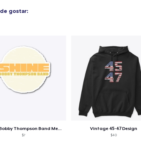
de gostar:
Shine - Bobby Thompson Band Merch
Vintage 45-47 Design
$7
$40