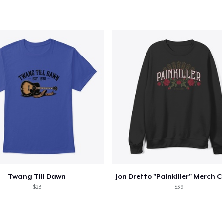
Mug
US$ 15,99
Unisex Classic Crewneck Sweatshirt
US$ 28,40
Women's Classic Tee
US$ 21,90
Classic Long Sleeve Tee
US$ 26,57
Twang Till Dawn
$23
$39