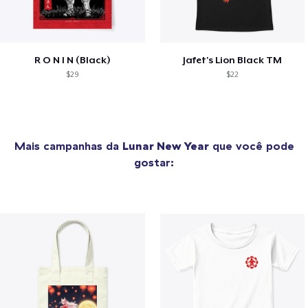
R O N I N (Black)
Jafet's Lion Black TM
$29
$22
Mais campanhas da
Lunar New Year
que você pode
gostar: