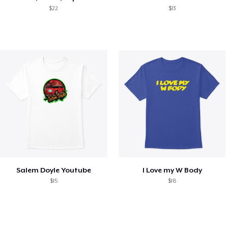
$22
$13
Salem Doyle Youtube
I Love my W Body
$15
$18