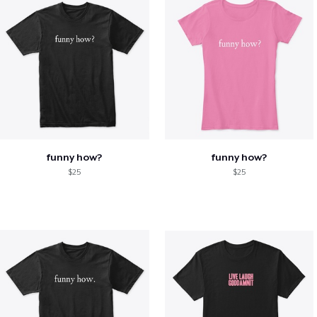
funny how?
funny how?
$25
$25