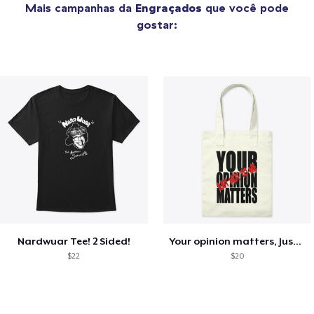
Mais campanhas da
Engraçados
que você pode
gostar:
Nardwuar Tee! 2 Sided!
Your opinion matters, Just not to me!
$22
$20