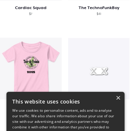
Cardiac Squad
The TechnoFunkBoy
$7
$41
×
This website uses cookies
2025 Tour de Fronds
Double X Drop 1
We use cookies to personalise content, ads and to analyse
$22
$7
our traffic. We also share information about your use of our
site with our advertising and analytics partners who may
combine it with other information that you’ve provided to