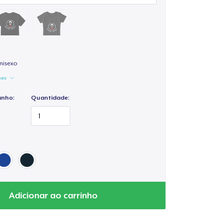
nisexo
hes
anho:
Quantidade:
Adicionar ao carrinho