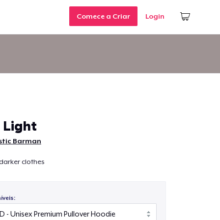
Comece a Criar
Login
 Light
stic Barman
darker clothes
veis: