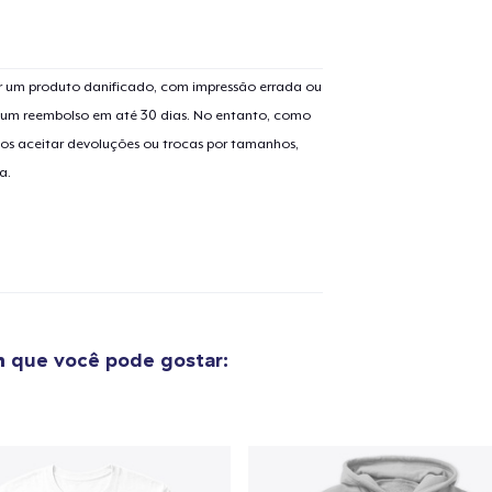
 um produto danificado, com impressão errada ou
er um reembolso em até 30 dias. No entanto, como
o adicionado ao
Carrinho
Ir par
os aceitar devoluções ou trocas por tamanhos,
a.
guir para a Finalização da
Continuar Co
Compra
n
que você pode gostar:
Unisex Premium Pullover Hoodie
US$ 32,99
Classic Crew Neck T-Shirt
US$ 11,99