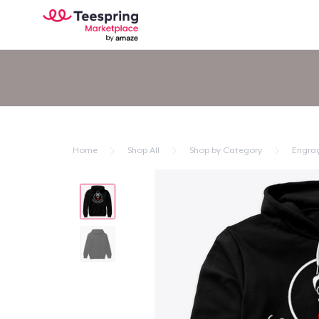
Home
Shop All
Shop by Category
Engra