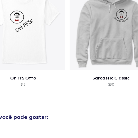
Women's Comfort Tee
US$ 14,99
Oh FFS Otto
Sarcastic Classic
$15
$30
você pode gostar: