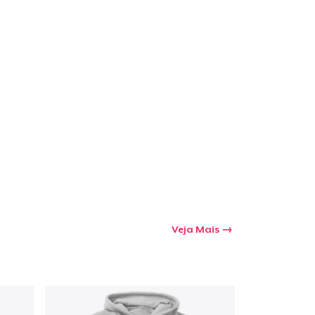
a o carrinho
Qtd
mprando
Veja Mais