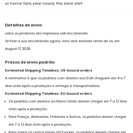
or horror fans year-round, this eerie shirt
Detalhes de envio
odos os produtos são impressos sob encomenda.
Se fizer a sua encomenda agora, esta será enviada antes de ou em
August 17, 2026
.
Prazos de envio padrão
Estimated Shipping Timelines: US-bound orders
A estimativa é que os pedidos com destino aos EUA cheguem em 4 a 7
dias úteis após a produção e entrega à transportadora.
Estimated Shipping Timelines: EU-bound orders
Os pedidos com destino ao Reino Unido devem chegar em 7 a 12 dias
úteis após a produção.
Para França, Alemanha, Holanda e Suécia, os pedidos devem chegar
em 7 a 12 dias úteis após a produção.
Para todos os outros países da Europa, os pedidos devem chegar em