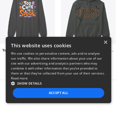
×
This website uses cookies
Too Cute to Spook Adorable Halloween Tee
Varsity Halloween Spooky Season Letter
We use cookies to personalise content, ads and to analyse
$37
$29
our traffic. We also share information about your use of our
site with our advertising and analytics partners who may
combine it with other information that you’ve provided to
them or that they’ve collected from your use of their services.
Read more
SHOW DETAILS
Report this product
ACCEPT ALL
STRICTLY NECESSARY
PERFORMANCE