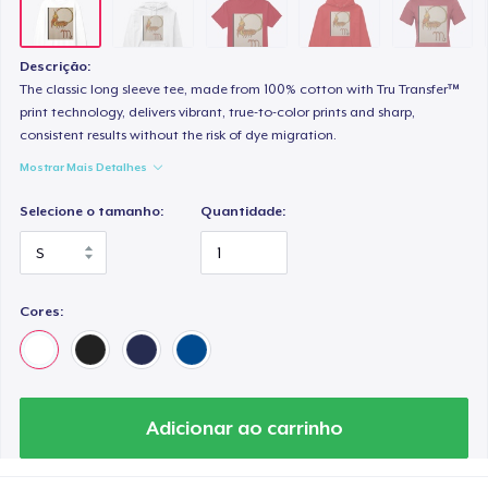
Women's Classic Tee
US$ 23,99
Descrição:
Heavy Tee
The classic long sleeve tee, made from 100% cotton with Tru Transfer™
print technology, delivers vibrant, true-to-color prints and sharp,
US$ 44,99
consistent results without the risk of dye migration.
Mostrar Mais Detalhes
Tru Transfer Printed Classic Tee
US$ 27,99
Selecione o tamanho:
Quantidade:
Comfort Colors 1717 | Classic Heavyweight T-Shirt
US$ 24,99
Cores:
Classic Long Sleeve Tee
US$ 30,99
Next Level 3600 | Premium Ring-Spun Cotton T-Shirt
Adicionar ao carrinho
US$ 24,99