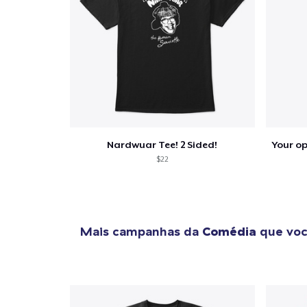
1
artig
Se
Nardwuar Tee! 2 Sided!
$22
Mais campanhas da
Comédia
que voc