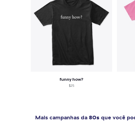
funny how?
$25
Mais campanhas da
80s
que você pod