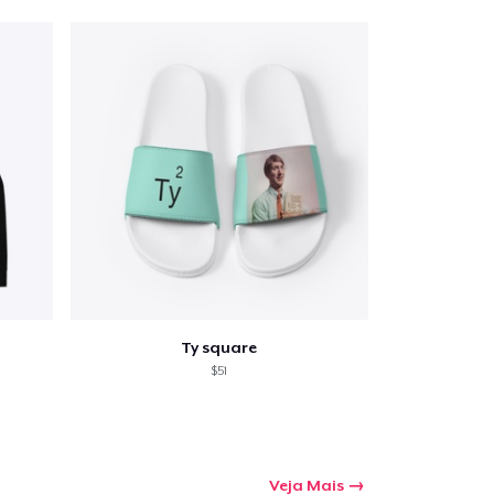
Ty square
$51
Veja Mais