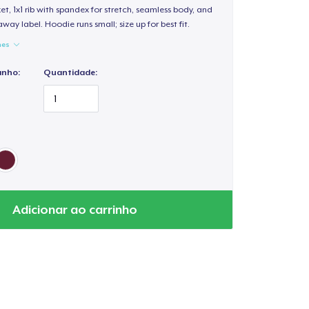
, 1x1 rib with spandex for stretch, seamless body, and
way label. Hoodie runs small; size up for best fit.
hes
anho:
Quantidade:
Adicionar ao carrinho