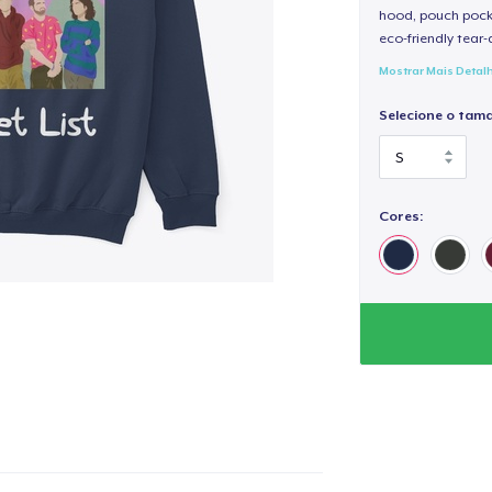
hood, pouch pocket
eco-friendly tear-a
Mostrar Mais Detal
Selecione o tam
Cores: