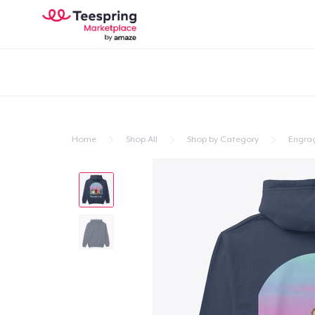
Home
Shop All
Shop by Category
Engra