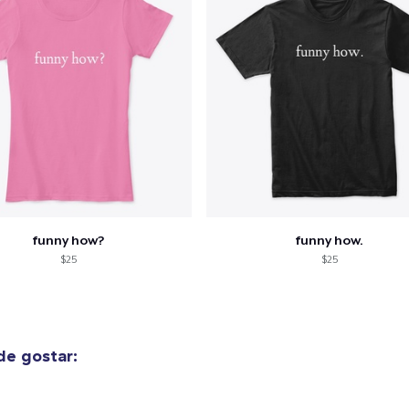
funny how?
funny how.
$25
$25
e gostar: