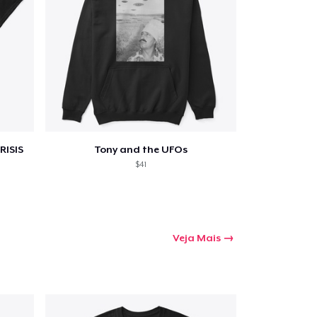
a o carrinho
Qtd
RISIS
Tony and the UFOs
mprando
$41
Veja Mais