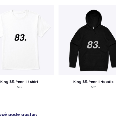
King 83. Pennii t shirt
King 83. Pennii Hoodie
$23
$67
cê pode gostar: