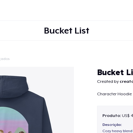
Bucket List
çados
Continuar
Bucket L
Created by
creato
Character Hoodie
Produto:
US$ 4
Descrição:
Cozy heavy blend 