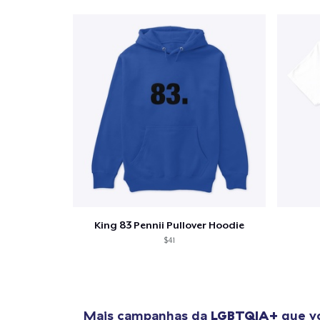
King 83 Pennii Pullover Hoodie
$41
Mais campanhas da
LGBTQIA+
que vo