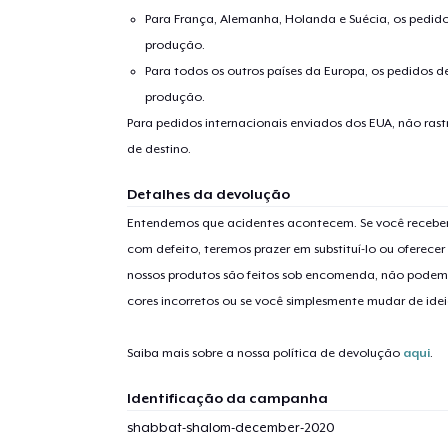
Para França, Alemanha, Holanda e Suécia, os pedido
produção.
Para todos os outros países da Europa, os pedidos d
produção.
Para pedidos internacionais enviados dos EUA, não ras
de destino.
1
artig
Detalhes da devolução
Entendemos que acidentes acontecem. Se você receber
com defeito, teremos prazer em substituí-lo ou oferec
nossos produtos são feitos sob encomenda, não podem
cores incorretos ou se você simplesmente mudar de idei
Se
Saiba mais sobre a nossa política de devolução
aqui
.
Identificação da campanha
shabbat-shalom-december-2020