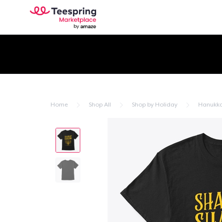
Home
Shop All
Shop by Holiday
Hanukk