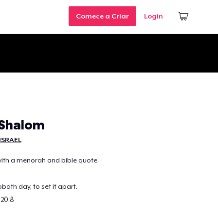
Comece a Criar
Login
 Shalom
ISRAEL
th a menorah and bible quote.
th day, to set it apart.
20:8