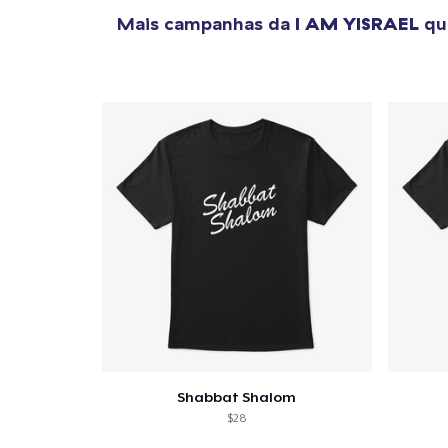
Mais campanhas da
I AM YISRAEL
que
Shabbat Shalom
$28