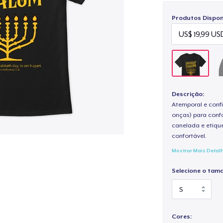
Produtos Disponí
Descrição:
Atemporal e confi
onças) para confo
canelada e etique
confortável.
Mostrar Mais Detal
Selecione o tam
Cores: