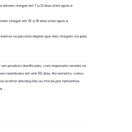
s devem chegar em 7 a 12 dias úteis após a
evem chegar em 10 a 16 dias úteis após a
treamos os pacotes depois que eles chegam ao país
o adicionado ao
Carrinho
Ir par
 um produto danificado, com impressão errada ou
er um reembolso em até 30 dias. No entanto, como
os aceitar devoluções ou trocas por tamanhos,
a.
guir para a Finalização da
Continuar Co
Compra
Classic Crew Neck T-Shirt
US$ 19,99