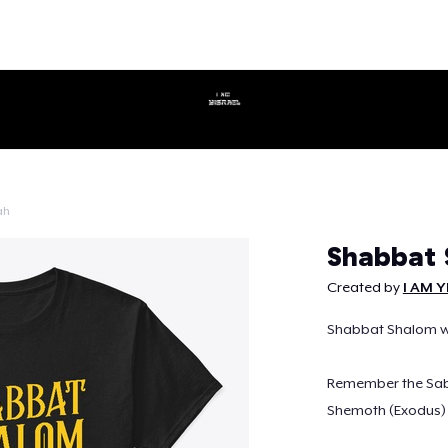
ah
Continuar
Shabbat
Created by
I AM Y
Shabbat Shalom wi
Remember the Sabba
Shemoth (Exodus) 