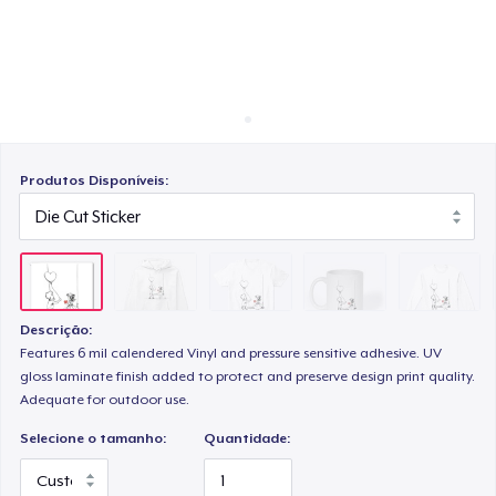
Como funciona
Venda em todo lugar
Mug
Venda qualquer coisa
Classic Long Sleeve Tee
Produtos Disponíveis:
Next Level 3600 | Premium Ring-Spun Cotton T-Shirt
Descrição:
Features 6 mil calendered Vinyl and pressure sensitive adhesive. UV
gloss laminate finish added to protect and preserve design print quality.
Adequate for outdoor use.
Selecione o tamanho:
Quantidade: