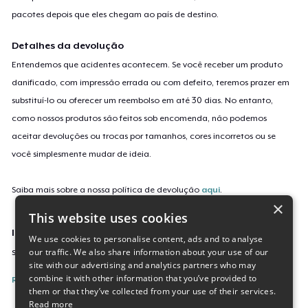
pacotes depois que eles chegam ao país de destino.
Detalhes da devolução
Entendemos que acidentes acontecem. Se você receber um produto
danificado, com impressão errada ou com defeito, teremos prazer em
substituí-lo ou oferecer um reembolso em até 30 dias. No entanto,
como nossos produtos são feitos sob encomenda, não podemos
aceitar devoluções ou trocas por tamanhos, cores incorretos ou se
você simplesmente mudar de ideia.
Saiba mais sobre a nossa política de devolução
aqui
.
×
This website uses cookies
Identificação da campanha
We use cookies to personalise content, ads and to analyse
our traffic. We also share information about your use of our
sitting-in-my-room
site with our advertising and analytics partners who may
combine it with other information that you’ve provided to
Reporte esta Campanha
them or that they’ve collected from your use of their services.
Read more