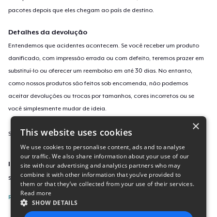
pacotes depois que eles chegam ao país de destino.
Detalhes da devolução
Entendemos que acidentes acontecem. Se você receber um produto
danificado, com impressão errada ou com defeito, teremos prazer em
substituí-lo ou oferecer um reembolso em até 30 dias. No entanto,
como nossos produtos são feitos sob encomenda, não podemos
aceitar devoluções ou trocas por tamanhos, cores incorretos ou se
você simplesmente mudar de ideia.
×
This website uses cookies
Saiba mais sobre a nossa política de devolução
aqui
.
We use cookies to personalise content, ads and to analyse
our traffic. We also share information about your use of our
Identificação da campanha
site with our advertising and analytics partners who may
combine it with other information that you’ve provided to
sitting-in-my-room
them or that they’ve collected from your use of their services.
Read more
Reporte esta Campanha
SHOW DETAILS