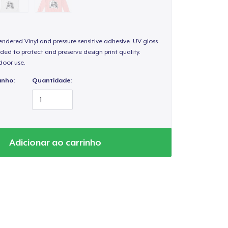
endered Vinyl and pressure sensitive adhesive. UV gloss
ded to protect and preserve design print quality.
door use.
anho:
Quantidade:
Adicionar ao carrinho
a o carrinho