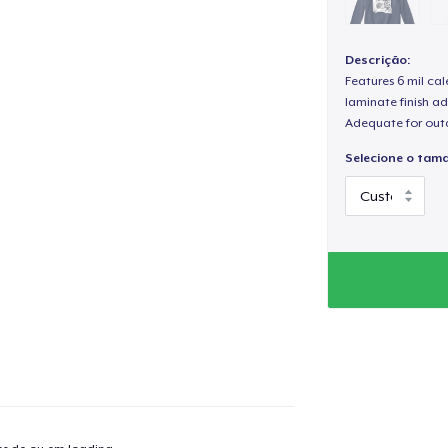
Descrição:
Features 6 mil cal
laminate finish ad
Adequate for out
Selecione o tam
o adicionado ao
Carrinho
Ir par