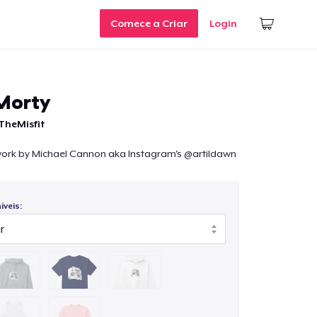
Comece a Criar
Login
Morty
TheMisfit
work by Michael Cannon aka Instagram's @artildawn
veis: