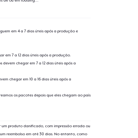
tes de ou em
loading...
.
guem em 4 a 7 dias úteis após a produção e
guir para a Finalização da
Continuar Co
Compra
r em 7 a 12 dias úteis após a produção.
Die Cut Sticker
s devem chegar em 7 a 12 dias úteis após a
evem chegar em 10 a 16 dias úteis após a
Unisex Classic Pullover Hoodie
treamos os pacotes depois que eles chegam ao país
Classic Crew Neck T-Shirt
 um produto danificado, com impressão errada ou
Unisex Premium Pullover Hoodie
er um reembolso em até 30 dias. No entanto, como