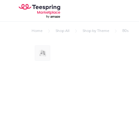
Home
Shop All
Shop by Theme
80s