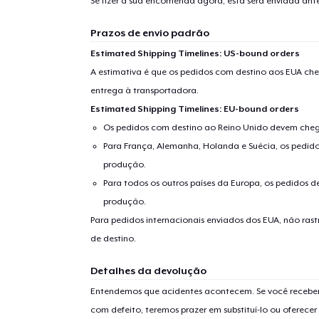
Se fizer a sua encomenda agora, esta será enviada an
Prazos de envio padrão
Estimated Shipping Timelines: US-bound orders
A estimativa é que os pedidos com destino aos EUA che
Se
entrega à transportadora.
Estimated Shipping Timelines: EU-bound orders
Os pedidos com destino ao Reino Unido devem chega
Para França, Alemanha, Holanda e Suécia, os pedido
produção.
Para todos os outros países da Europa, os pedidos d
produção.
Para pedidos internacionais enviados dos EUA, não ras
de destino.
Detalhes da devolução
Entendemos que acidentes acontecem. Se você receber
com defeito, teremos prazer em substituí-lo ou oferec