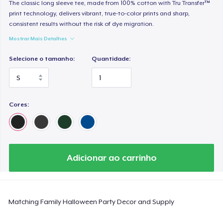
Heavy Tee
The classic long sleeve tee, made from 100% cotton with Tru Transfer™
print technology, delivers vibrant, true-to-color prints and sharp,
US$ 44,99
consistent results without the risk of dye migration.
Mostrar Mais Detalhes
Tru transfer Printed Premium Tee
US$ 29,99
Selecione o tamanho:
Quantidade:
Tru Transfer Printed Classic Tee
US$ 27,99
Cores:
Comfort Colors 1717 | Classic Heavyweight T-Shirt
US$ 24,99
Classic Long Sleeve Tee
Adicionar ao carrinho
US$ 30,99
Next Level 3600 | Premium Ring-Spun Cotton T-Shirt
Matching Family Halloween Party Decor and Supply
US$ 24,99