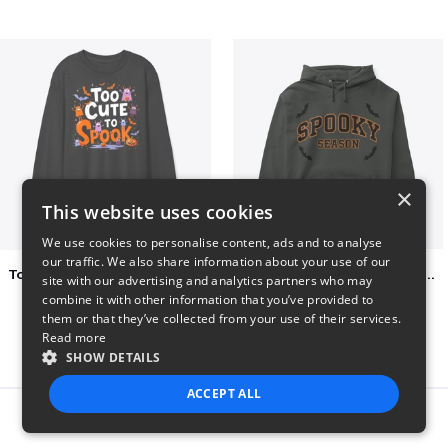
×
This website uses cookies
We use cookies to personalise content, ads and to analyse
our traffic. We also share information about your use of our
Too Cute to Spook Adorable Halloween Tee
Varsity Halloween Spooky Season Letter
site with our advertising and analytics partners who may
$37
$29
combine it with other information that you’ve provided to
them or that they’ve collected from your use of their services.
Read more
SHOW DETAILS
ACCEPT ALL
Report this product
STRICTLY NECESSARY
PERFORMANCE