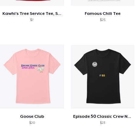
Kawhi’s Tree Service Tee, Shirts, Mug
Famous Chili Tee
$7
$25
Goose Club
Episode 50 Classic Crew Neck T-Shirt
$20
$23