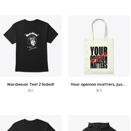
Nardwuar Tee! 2 Sided!
Your opinion matters, Just not to me!
$22
$20