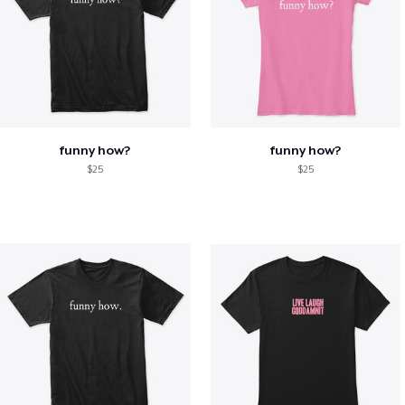
funny how?
funny how?
$25
$25