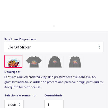
Como funciona
Venda em todo lugar
Tru Transfer Unisex Crewneck Sweatshirt
Venda qualquer coisa
Produtos Disponíveis:
Descrição:
Features 6 mil calendered Vinyl and pressure sensitive adhesive. UV
gloss laminate finish added to protect and preserve design print quality.
Adequate for outdoor use.
Selecione o tamanho:
Quantidade: