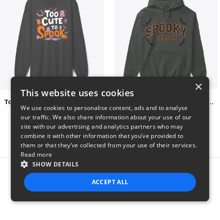
×
This website uses cookies
Too Cute to Spook Adorable Halloween Tee
Varsity Halloween Spooky Season Letter
We use cookies to personalise content, ads and to analyse
$37
$29
our traffic. We also share information about your use of our
site with our advertising and analytics partners who may
combine it with other information that you’ve provided to
them or that they’ve collected from your use of their services.
Read more
SHOW DETAILS
Report this product
ACCEPT ALL
STRICTLY NECESSARY
PERFORMANCE